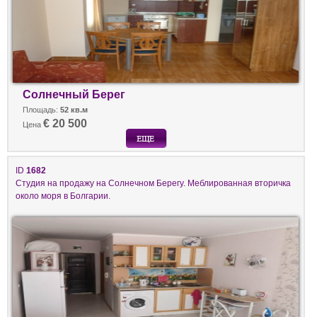
Солнечный Берег
Площадь:
52 кв.м
€ 20 500
Цена
ID
1682
Студия на продажу на Солнечном Берегу. Меблированная вторичка
около моря в Болгарии.