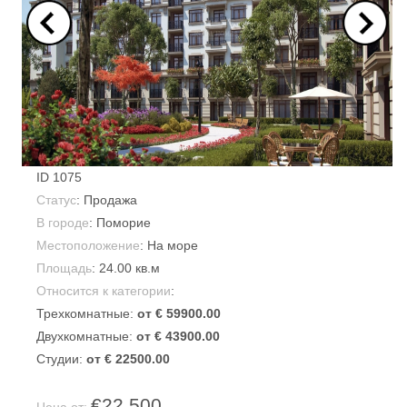
ID
1075
Статус
: Продажа
В городе
:
Поморие
Местоположение
: На море
Площадь
:
24.00 кв.м
Относится к категории
:
Трехкомнатные:
от € 59900.00
Двухкомнатные:
от € 43900.00
Студии:
от € 22500.00
€22,500