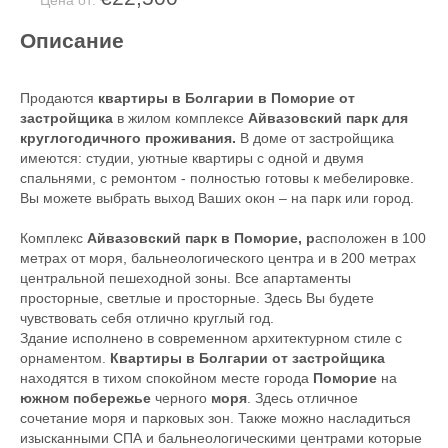
Цена от:
Описание
Продаются
квартиры в Болгарии в Поморие от
застройщика
в жилом комплексе
Айвазовский парк для
круглогодичного проживания.
В доме от застройщика
имеются: студии, уютные квартиры с одной и двумя
спальнями, с ремонтом - полностью готовы к мебелировке.
Вы можете выбрать выход Ваших окон – на парк или город.
Комплекс
Айвазовский парк в Поморие, р
асположен в 100
метрах от моря, бальнеологического центра и в 200 метрах
центральной пешеходной зоны. Все апартаменты
просторные, светлые и просторные. Здесь Вы будете
чувствовать себя отлично круглый год.
Здание исполнено в современном архитектурном стиле с
орнаментом.
Квартиры в Болгарии от застройщика
находятся в тихом спокойном месте города
Поморие
на
южном побережье
черного
моря
. Здесь отличное
сочетание моря и парковых зон. Также можно насладиться
изысканными СПА и бальнеологическими центрами которые