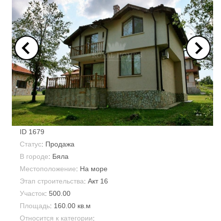
ID
1679
Статус
: Продажа
В городе
:
Бяла
Местоположение
: На море
Этап строительства
: Акт 16
Участок
:
500.00
Площадь
:
160.00 кв.м
Относится к категории
: