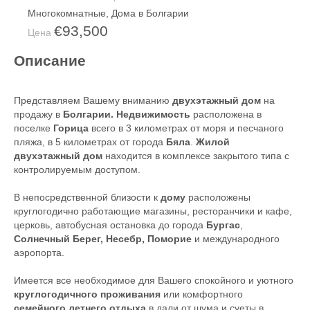
Многокомнатные
,
Дома в Болгарии
€93,500
Цена
Описание
Представляем Вашему вниманию
двухэтажный дом
на
продажу в
Болгарии. Недвижимость
расположена в
поселке
Горица
всего в 3 километрах от моря и песчаного
пляжа, в 5 километрах от города
Бяла
.
Жилой
двухэтажный дом
находится в комплексе закрытого типа с
контролируемым доступом.
В непосредственной близости к
дому
расположены
круглогодично работающие магазины, ресторанчики и кафе,
церковь, автобусная остановка до города
Бургас
,
Солнечный Берег, Несебр, Поморие
и международного
аэропорта.
Имеется все необходимое для Вашего спокойного и уютного
круглогодичного проживания
или комфортного
семейного летнего отдыха
в дали от шума и суеты в