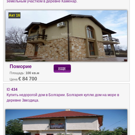
земельным участком в деревне Каменар.
Акт 16
Поморие
Площадь:
100 кв.м
€ 84 700
Цена
ID
434
Купить недорогой дом в Болгарии. Болгария куплю дом на море в
деревне Звездица.