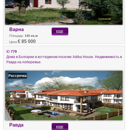
Варна
Площадь:
145 кв.м
€ 85 000
Цена
ID
779
Домa в Болгарии в коттеджном поселке Adiba House. Недвижимость в
Равда на побережье.
Рассрочка
Равда