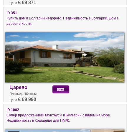
€ 69 871
Цена
ID
351
Купить дом в Болгарии недорого. Недвижимость в Болгарии. Дом в
деревне Кости.
Царево
Площадь:
80 кв.м
€ 69 990
Цена
ID
1002
Супер предложение!!! Таунхаусы в Болгарии с видом на море.
Недвижимость в Кошарице для ПМЖ.