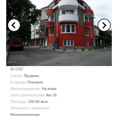
ID
1757
Статус
: Продажа
В городе
:
Поморие
Местоположение
: На море
Этап строительства
: Акт 16
Площадь
:
100.00 кв.м
Относится к категории
:
Многокомнатные