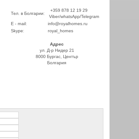
+359 878 12 19 29
Тел. в Болгарии:
Viber/whatsApp/Telegram
E - mail:
info@royalhomes.ru
Skype:
royal_homes
Адрес
ул. Д-р Нидер 21
8000 Бургас, Център
Болгария