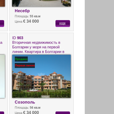
Несебр
Площадь:
55 кв.м
€ 34 000
Цена
ID
903
на
Вторичная недвижимость в
Болгарии у моря на первой
линии. Квартира в Болгарии в
Созополь – Хасиенда.
Продано
Первая линия
Созополь
Площадь:
56 кв.м
€ 34 000
Цена