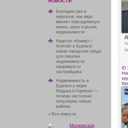
НОВОСТИ
Болгария уже в
еврозоне: как евро
меняет повседневную
жизнь, цены и рынок
недвижимости
Л
Квартал «Азимут /
П
Azimut» в Бургасе:
Ц
новая городская среда
для покупки
недвижимости
напрямую от
ID
застройщика
Но
кр
Недвижимость в
Кв
Бургасе у моря:
кв
Мадика и Горизонт —
Р
за
почему настолько
популярны новые
районы
» Все новости