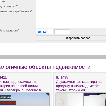
ефон
для покупки?
ентарии и требования*
безопасности*
алогичные объекты недвижимости
1411
ID
1495
итная недвижимость в
Двухкомнатная квартира на
лгарии на первой линии
продажу в жилом доме без
ря. Квартиры в Лозенце в
таксы. Вторичная
мплексе Перла Дел Мар.
недвижимость на продажу в
ассрочка
Болгарии в Святом Власе.
ервая линия