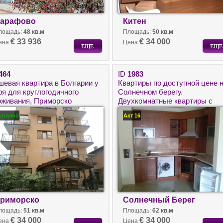
арафово
Китен
лощадь:
48 кв.м
Площадь:
50 кв.м
€ 33 936
€ 34 000
ена
Цена
464
ID
1983
шевая квартирa в Болгарии у
Квартиры по доступной цене 
ря для круглогодичного
Солнечном берегу.
оживания, Приморско
Двухкомнатные квартиры с
мебелью и техникой в
родано
Акт 16
Болгарии около моря.
риморско
Солнечный Берег
лощадь:
51 кв.м
Площадь:
62 кв.м
€ 34 000
€ 34 000
ена
Цена