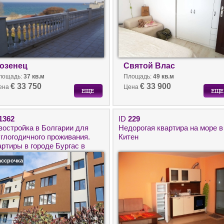
озенец
Святой Влас
лощадь:
37 кв.м
Площадь:
49 кв.м
€ 33 750
€ 33 900
ена
Цена
1362
ID
229
востройка в Болгарии для
Недорогая квартира на море в
углогодичного проживания.
Китен
артиры в городе Бургас в
артала Сарафово от
ассрочка
стройщика.