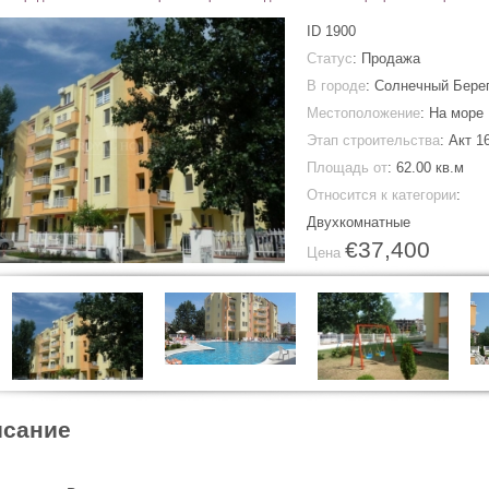
ID
1900
Статус
: Продажа
В городе
:
Солнечный Бере
Местоположение
: На море
Этап строительства
: Акт 1
Площадь от
:
62.00 кв.м
Относится к категории
:
Двухкомнатные
€37,400
Цена
сание