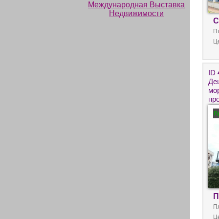
С
П
Ц
ID
Де
мо
пр
П
П
П
Ц