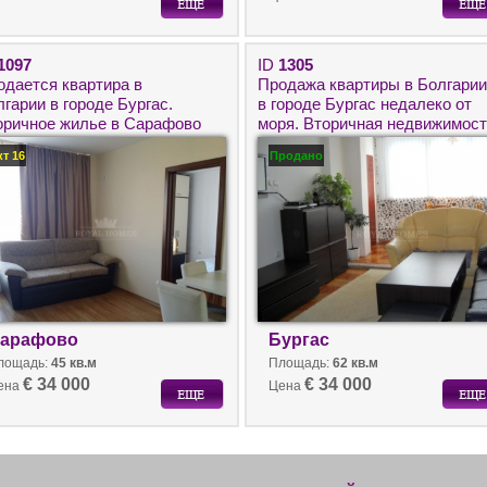
1097
ID
1305
одается квартира в
Продажа квартиры в Болгарии
гарии в городе Бургас.
в городе Бургас недалеко от
оричное жилье в Сарафово
моря. Вторичная недвижимос
я круглогодичного
для круглогодичного
кт 16
Продано
оживания.
проживания
арафово
Бургас
лощадь:
45 кв.м
Площадь:
62 кв.м
€ 34 000
€ 34 000
ена
Цена