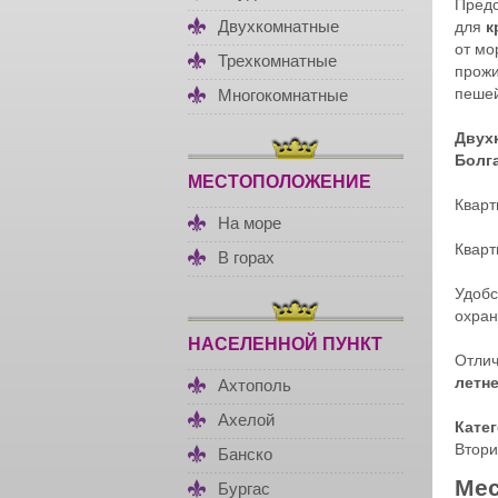
Пред
Двухкомнатные
для
к
от мо
Трехкомнатные
прожи
пешей
Многокомнатные
Двух
Болг
МЕСТОПОЛОЖЕНИЕ
Кварт
На море
Кварт
В горах
Удобс
охран
НАСЕЛЕННОЙ ПУНКТ
Отлич
летне
Ахтополь
Ахелой
Кате
Втори
Банско
Мес
Бургас