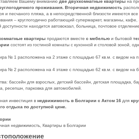
ставляем Вашему вниманию
две двухкомнатные квартиры
на пр
руглогодичного проживания. Вторичная недвижимость
распол
ря и песчаного пляжа, а в непосредственной близости имеются вс
вания – круглогодично работающий супермаркет, магазины, кафе, а
 доступности находится автовокзал, больница, почтовое отделение,
комнатные квартиры
продаются вместе
с мебелью
и бытовой
те
арии
состоят из гостиной комнаты с кухонной и столовой зоной, од
ира № 1 расположена на 2 этаже с площадью 67 кв.м. с видом на п
ира № 2 расположена на 4 этаже с площадью 62 кв.м. с видом на б
тва: бассейн для взрослых, детский бассейн, детская площадка, ба
а, ресепшн, парковка для автомобилей.
ная инвестиция в
недвижимость в Болгарии с Актом 16
для
кру
го отдыха по доступной цене.
гории
чная недвижимость
,
Квартиры в Болгарии
тоположение