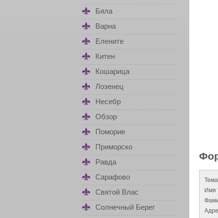
Бяла
Варна
Елените
Китен
Кошарица
Лозенец
Несебр
Обзор
Поморие
Приморско
Фор
Равда
Сарафово
Тема
Имя 
Святой Влас
Фами
Солнечный Берег
Адре