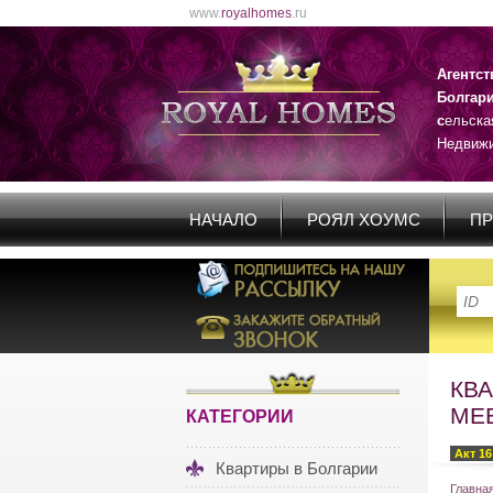
www.
royalhomes
.ru
Агентс
Болгар
с
ельска
Недвижи
НАЧАЛО
РОЯЛ ХОУМС
ПР
КВ
МЕ
КАТЕГОРИИ
Акт 16
Квартиры в Болгарии
Главна