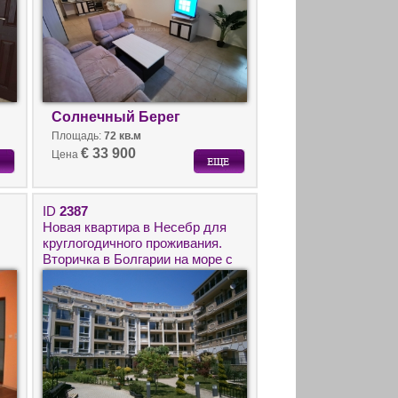
Солнечный Берег
Площадь:
72 кв.м
€ 33 900
Цена
ID
2387
Новая квартира в Несебр для
круглогодичного проживания.
Вторичка в Болгарии на море с
ремонтом.