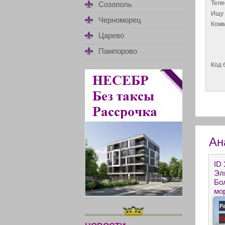
Тел
Созополь
Ищу 
Черноморец
Комм
Царево
Пампорово
Код 
Ан
ID
Эл
Бо
мо
ко
Р
П