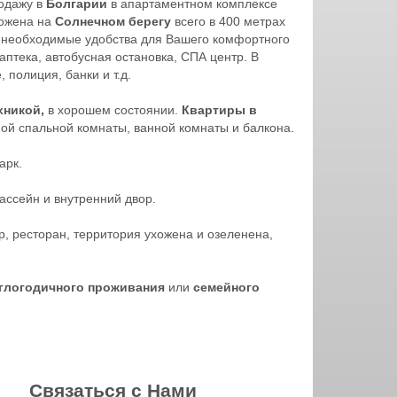
одажу в
Болгарии
в апартаментном комплексе
ожена на
Солнечном берегу
всего в 400 метрах
е необходимые удобства для Вашего комфортного
птека, автобусная остановка, СПА центр. В
 полиция, банки и т.д.
хникой,
в хорошем состоянии.
Квартиры в
ной спальной комнаты, ванной комнаты и балкона.
арк.
ассейн и внутренний двор.
р, ресторан, территория ухожена и озеленена,
глогодичного проживания
или
семейного
Связаться с Нами