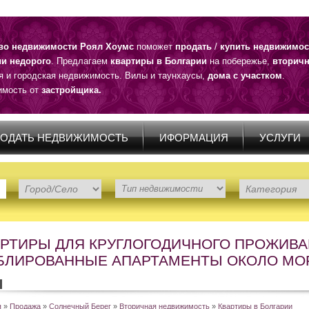
тво недвижимости Роял Хоумс
поможет
продать
/
купить недвижимос
ии недорого
. Предлагаем
квартиры в Болгарии
на побережье,
вторичн
я и городская недвижимость. Вилы и таунхаусы,
дома с участком
.
мость от
застройщика.
ОДАТЬ НЕДВИЖИМОСТЬ
ИФОРМАЦИЯ
УСЛУГИ
АРТИРЫ ДЛЯ КРУГЛОГОДИЧНОГО ПРОЖИВА
БЛИРОВАННЫЕ АПАРТАМЕНТЫ ОКОЛО МОР
я
»
Продажа
»
Солнечный Берег
»
Вторичная недвижимость
»
Квартиры в Болгарии