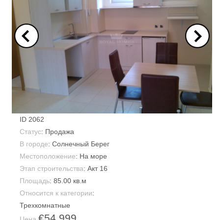
ID
2062
Статус
: Продажа
В городе
:
Солнечный Берег
Местоположение
: На море
Этап строительства
: Акт 16
Площадь
:
85.00 кв.м
Относится к категории
:
Трехкомнатные
€54,999
Цена