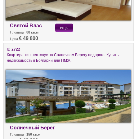
Святой Влас
Площадь:
88 кв.м
€ 49 800
Цена
ID
2722
Квартира тип пентхаус на Солнечном Берегу недорого. Купить
недвижимость в Болгарии для ПМЖ.
Солнечный Берег
Площадь:
150 кв.м