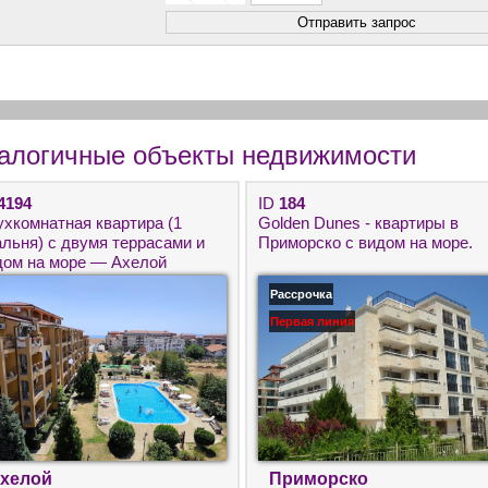
алогичные объекты недвижимости
4194
ID
184
ухкомнатная квартира (1
Golden Dunes - квартиры в
альня) с двумя террасами и
Приморско с видом на море.
дом на море — Ахелой
Рассрочка
Первая линия
хелой
Приморско