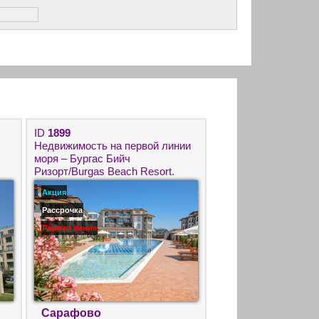
ID
1899
Недвижимость на первой линии
моря – Бургас Бийч
Ризорт/Burgas Beach Resort.
Квартиры в Сарафово для
Акция
круглогодичного проживания.
Рассрочка
Первая линия
Сарафово