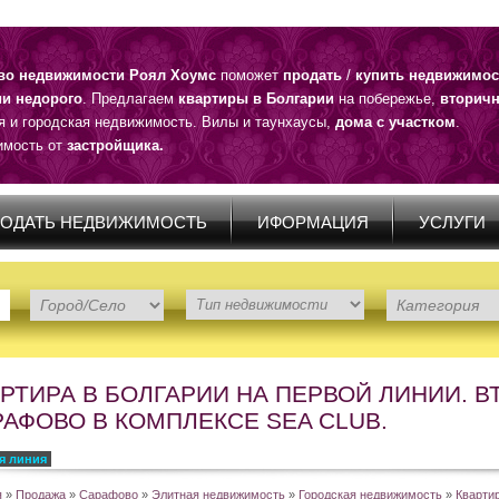
тво недвижимости Роял Хоумс
поможет
продать
/
купить недвижимос
ии недорого
. Предлагаем
квартиры в Болгарии
на побережье,
вторичн
я и городская недвижимость. Вилы и таунхаусы,
дома с участком
.
мость от
застройщика.
ОДАТЬ НЕДВИЖИМОСТЬ
ИФОРМАЦИЯ
УСЛУГИ
АРТИРА В БОЛГАРИИ НА ПЕРВОЙ ЛИНИИ. 
АФОВО В КОМПЛЕКСЕ SEA CLUB.
я линия
я
»
Продажа
»
Сарафово
»
Элитная недвижимость
»
Городская недвижимость
»
Кварти