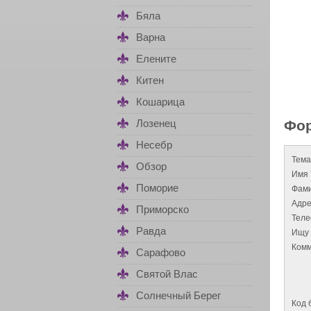
Бяла
Варна
Елените
Китен
Кошарица
Лозенец
Фор
Несебр
Тема
Обзор
Имя 
Поморие
Фами
Адре
Приморско
Тел
Равда
Ищу 
Комм
Сарафово
Святой Влас
Солнечный Берег
Код 