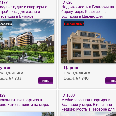
4177
ID
620
мут - студии и квартиры от
Недвижимость в Болгарии на
стройщика для жизни и
берегу моря. Квартиры в
вестиции в Бургасе
Болгарии в Царево для
круглогодичного проживания.
ассрочка
Первая линия
ургас
Царево
лощадь:
41 кв.м
Площадь:
90 кв.м
€ 67 733
€ 67 740
ена
Цена
129
ID
1558
ухкомнатная квартира в
Меблированная квартира в
оде Китен с видом на море.
Болгарии у моря. Вторичная
недвижимость в Несебре для
круглогодичного проживания.