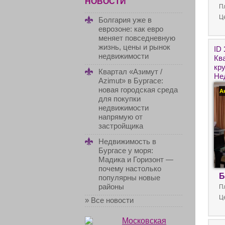
НОВОСТИ
П
Ц
Болгария уже в
еврозоне: как евро
меняет повседневную
жизнь, цены и рынок
ID
недвижимости
Кв
кр
Квартал «Азимут /
Не
Azimut» в Бургасе:
гор
новая городская среда
А
для покупки
недвижимости
напрямую от
застройщика
Недвижимость в
Бургасе у моря:
Мадика и Горизонт —
почему настолько
Б
популярны новые
районы
П
Ц
» Все новости