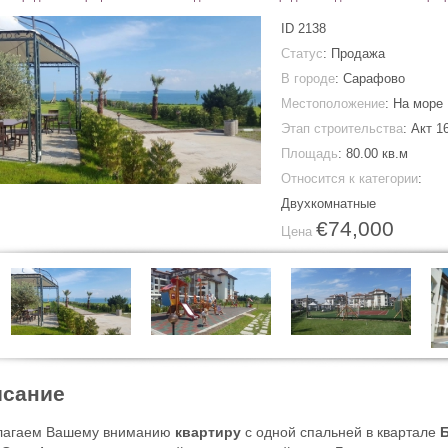
ID
2138
Статус
: Продажа
В городе
:
Сарафово
Местоположение
: На море
Этап строительства
: Акт 1
Площадь
:
80.00 кв.м
Относится к категории
:
Двухкомнатные
€74,000
Цена
сание
лагаем Вашему вниманию
квартиру
с одной спальней в квартале
Б