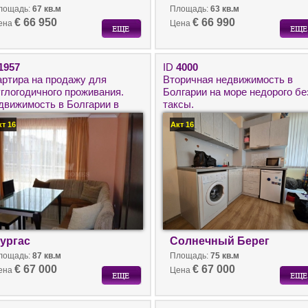
лощадь:
67 кв.м
Площадь:
63 кв.м
€ 66 950
€ 66 990
ена
Цена
1957
ID
4000
артира на продажу для
Вторичная недвижимость в
углогодичного проживания.
Болгарии на море недорого бе
движимость в Болгарии в
таксы.
оде Бургас.
кт 16
Акт 16
ургас
Солнечный Берег
лощадь:
87 кв.м
Площадь:
75 кв.м
€ 67 000
€ 67 000
ена
Цена