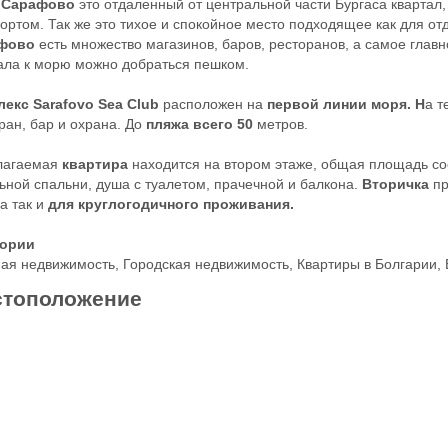
. Сарафово
это отдаленный от центральной части Бургаса квартал
ортом. Так же это тихое и спокойное место подходящее как для отд
фово
есть множество магазинов, баров, ресторанов, а самое главно
ала к морю можно добраться пешком.
екс Sarafovo Sea Club
расположен на
первой линии моря. Н
а т
ран, бар и охрана. До
пляжа всего 50
метров.
лагаемая
квартира
находится на втором этаже, общая площадь сост
ьной спальни, душа с туалетом, прачечной и балкона.
Вторичка
пр
а так и
для круглогодичного проживания.
гории
ая недвижимость
,
Городская недвижимость
,
Квартиры в Болгарии
,
тоположение