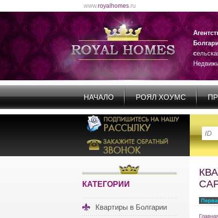
www.
royalhomes
.ru
Агентс
Болгар
с
ельска
Недвижи
НАЧАЛО
РОЯЛ ХОУМС
ПР
КВ
САР
КАТЕГОРИИ
Перва
Квартиры в Болгарии
Главна