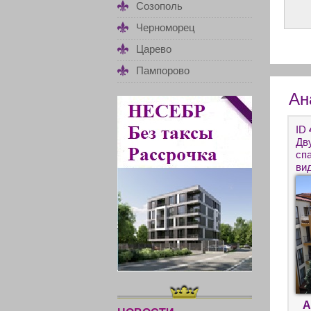
Созополь
Черноморец
Царево
Пампорово
Ан
ID
Дв
сп
ви
А