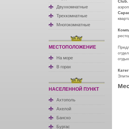
Club
Двухкомнатные
аэроп
Сара
Трехкомнатные
кварт
Многокомнатные
Компл
ресто
МЕСТОПОЛОЖЕНИЕ
Пред
отдел
На море
отдых
В горах
Кате
Элитн
Мес
НАСЕЛЕННОЙ ПУНКТ
Ахтополь
Ахелой
Банско
Бургас