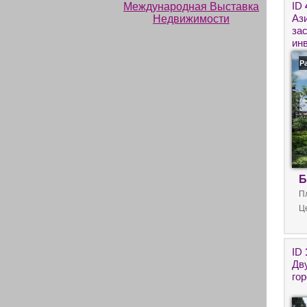
ID
Ази
за
ин
Р
Б
П
Ц
ID
Дв
гор