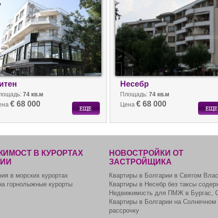
итен
Несебр
лощадь:
74 кв.м
Площадь:
74 кв.м
€ 68 000
€ 68 000
ена
Цена
ИМОСТ В КУРОРТАХ
НОВОСТРОЙКИ ОТ
РИИ
ЗАСТРОЙЩИКА
ия в морских курортах
Квартиры в Болгарии в Святом Вла
на горнолыжные курорты
Квартиры в Несебр без таксы содер
Недвижимость для ПМЖ в Бургас, 
Квартиры в Болгарии на Солнечном 
рассрочку