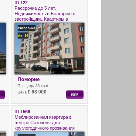
ID
122
Рассрочка до 5 лет.
Недвижимость в Болгарии от
застройщика. Квартиры в
Болгарии для круглогодичного
Рассрочка
проживания в Поморие.
Акт 16
Поморие
Площадь:
83 кв.м
€ 68 000
Цена
ID
1566
Меблированная квартира в
центре Созополя для
круглогодичного проживания
без таксы обслуживания.