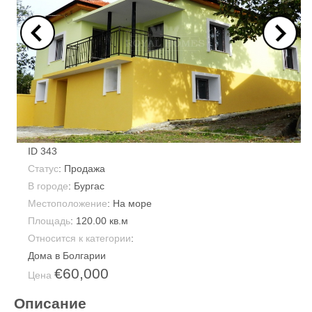
ID
343
Статус
: Продажа
В городе
:
Бургас
Местоположение
: На море
Площадь
:
120.00 кв.м
Относится к категории
:
Дома в Болгарии
€60,000
Цена
Описание