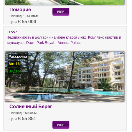
Поморие
Площадь:
144 кв.м
€ 55 000
Цена
ID
557
Недвижимость в Болгарии на море класса Люкс. Комплекс квартир и
таунхаусов Dawn Park Royal – Venera Palace
Рассрочка
Акт 16
Видео
Солнечный Берег
Площадь:
59 кв.м
€ 55 851
Цена