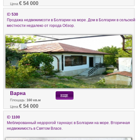
€ 54 000
Цена
ID
530
Продажа недвижимсоти в Болгарии на море. Дом в Болгарии в сельской
местности недалеко от города Обзор.
Варна
Площадь:
160 кв.м
€ 54 000
Цена
ID
1100
Меблированный недорогой таунхаус в Болгарии на море. Вторичная
недвижимость в Святом Власе.