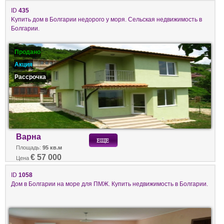
ID
435
Kупить дом в Болгарии недорого у моря. Сельская недвижимость в
Болгарии.
Продано
Акция
Рассрочка
Варна
Площадь:
95 кв.м
€ 57 000
Цена
ID
1058
Дом в Болгарии на море для ПМЖ. Купить недвижимость в Болгарии.