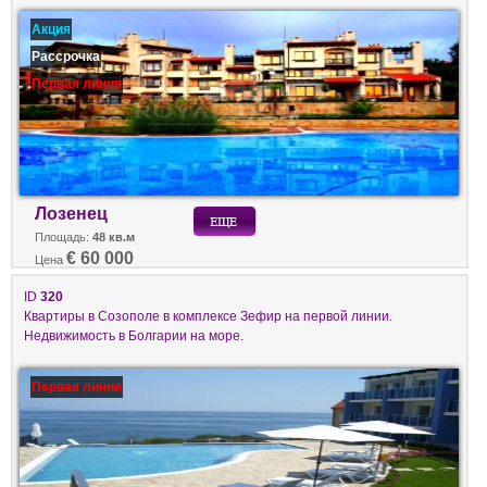
Акция
Рассрочка
Первая линия
Лозенец
Площадь:
48 кв.м
€ 60 000
Цена
ID
320
Квартиры в Созополе в комплексе Зефир на первой линии.
Недвижимость в Болгарии на море.
Первая линия