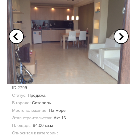
ID
2799
Статус
: Продажа
В городе
:
Созополь
Местоположение
: На море
Этап строительства
: Акт 16
Площадь
:
84.00 кв.м
Относится к категории
: