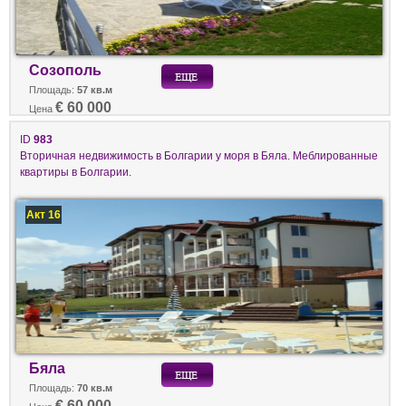
Созополь
Площадь:
57 кв.м
€ 60 000
Цена
ID
983
Вторичная недвижимость в Болгарии у моря в Бяла. Меблированные
квартиры в Болгарии.
Акт 16
Бяла
Площадь:
70 кв.м
€ 60 000