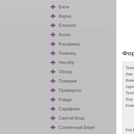
Бяла
Варна
Елените
Китен
Кошарица
Фор
Лозенец
Несебр
Тема
Обзор
Имя 
Фами
Поморие
Адре
Приморско
Тел
Равда
Ищу 
Комм
Сарафово
Святой Влас
Солнечный Берег
Код 