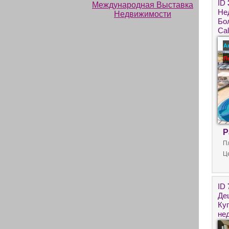
ID
Не
Бо
Ca
ли
А
П
Р
П
Ц
ID
Де
Ку
не
Со