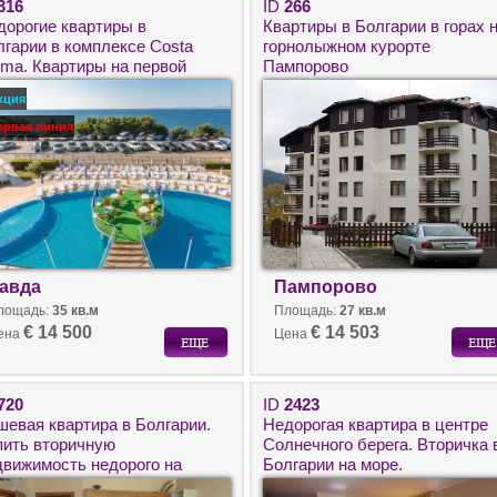
316
ID
266
дорогие квартиры в
Квартиры в Болгарии в горах 
лгарии в комплексе Costa
горнолыжном курорте
lma. Квартиры на первой
Пампорово
нии в Равда.
кция
ервая линия
авда
Пампорово
лощадь:
35 кв.м
Площадь:
27 кв.м
€ 14 500
€ 14 503
ена
Цена
720
ID
2423
шевая квартира в Болгарии.
Недорогая квартира в центре
пить вторичную
Солнечного берега. Вторичка 
движимость недорого на
Болгарии на море.
лнечном берегу.