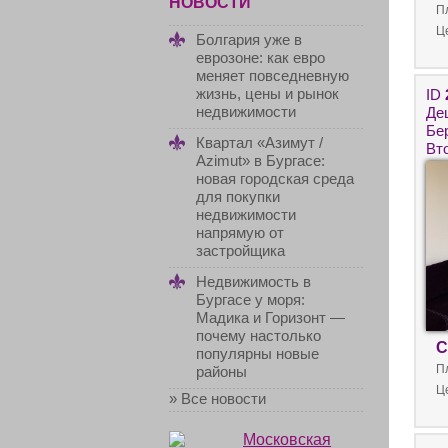
НОВОСТИ
П
Ц
Болгария уже в
еврозоне: как евро
меняет повседневную
жизнь, цены и рынок
ID
недвижимости
Де
Бер
Квартал «Азимут /
Вто
Azimut» в Бургасе:
ко
новая городская среда
для покупки
недвижимости
напрямую от
застройщика
Недвижимость в
Бургасе у моря:
Мадика и Горизонт —
почему настолько
С
популярны новые
П
районы
Ц
» Все новости