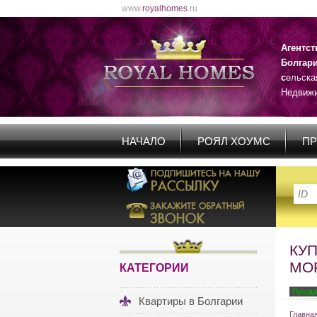
www.
royalhomes
.ru
Агентс
Болгар
с
ельска
Недвижи
НАЧАЛО
РОЯЛ ХОУМС
ПР
КУ
МОР
КАТЕГОРИИ
Прода
Квартиры в Болгарии
Главна