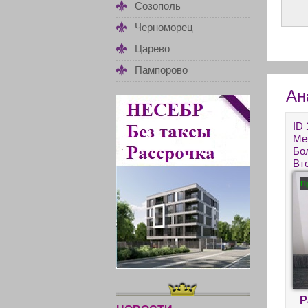
Созополь
Черноморец
Царево
Пампорово
Ан
ID
Ме
Бол
Вт
Ра
П
пр
Р