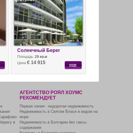
Солнечный Берег
Площадь:
29 кв.м
€ 14 915
Цена
АГЕНТСТВО РОЯЛ ХОУМС
РЕКОМЕНДУЕТ
се
Первая линия - недорогая недвижимость
жания
Недвижимость в Святом Власе в видом на
Сарафово
море
берегу в
Недвижимость в Болгарии без таксы
содержания
Квартиры в Болгарии недорого