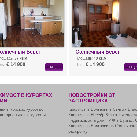
олнечный Берег
Солнечный Берег
лощадь:
37 кв.м
Площадь:
40 кв.м
€ 14 900
€ 14 900
ена
Цена
ИМОСТ В КУРОРТАХ
НОВОСТРОЙКИ ОТ
РИИ
ЗАСТРОЙЩИКА
ия в морских курортах
Квартиры в Болгарии в Святом Вла
на горнолыжные курорты
Квартиры в Несебр без таксы содер
Недвижимость для ПМЖ в Бургас, 
Квартиры в Болгарии на Солнечном 
рассрочку