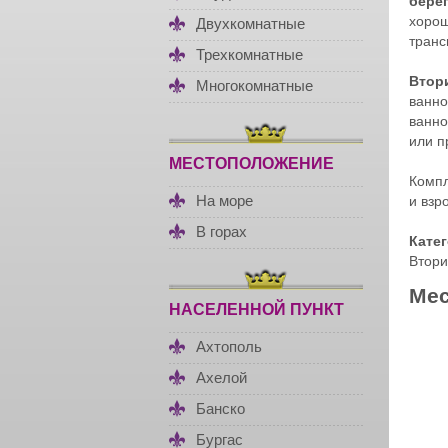
бере
хорош
Двухкомнатные
транс
Трехкомнатные
Втор
Многокомнатные
ванно
ванно
или п
МЕСТОПОЛОЖЕНИЕ
Компл
На море
и взр
В горах
Кате
Втори
Мес
НАСЕЛЕННОЙ ПУНКТ
Ахтополь
Ахелой
Банско
Бургас