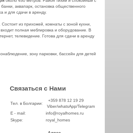
оря
около 450 метров. Район тихий и спокойный с
банки, аквапарк, остановка общественного
а и для сдачи в аренду.
 Состоит из прихожей, комнаты с зоной кухни,
 входит полная меблировка и оборудование. В
ернет, телевидение. Готова для сдачи в аренду
онаблюдение, зону парковки, бассейн для детей
Связаться с Нами
+359 878 12 19 29
Тел. в Болгарии:
Viber/whatsApp/Telegram
E - mail:
info@royalhomes.ru
Skype:
royal_homes
Адрес