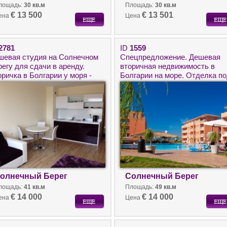
лощадь:
30 кв.м
Площадь:
30 кв.м
€ 13 500
€ 13 501
ена
Цена
2781
ID
1559
шевая студия на Солнечном
Спецпредложение. Дешевая
егу для сдачи в аренду.
вторичная недвижимость в
ричка в Болгарии у моря -
Болгарии на море. Отделка п
мплекс Амадеус 19.
ключ.
олнечный Берег
Солнечный Берег
лощадь:
41 кв.м
Площадь:
49 кв.м
€ 14 000
€ 14 000
ена
Цена