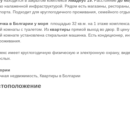
гу
находится в закрытом комплексе
Амадеус 19.
Расстояние
до м
о налаженной инфраструктурой. Рядом есть магазины, рестораны, 
порта. Подходит для круглогодичного проживания, семейного отдых
ичка в Болгарии у моря
площадью 32 кв.м. на 1 этаже комплекса.
й комнаты с туалетом. Из
квартиры
прямой выход во двор. В цену
й комнате установлена стиральная машинка. Есть кондиционер, инт
роживания.
екс имеет круглогодичную физическую и электронную охрану, виде
ослых.
гории
чная недвижимость
,
Квартиры в Болгарии
тоположение