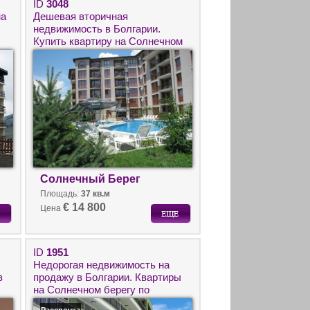
ID
3048
на
Дешевая вторичная
недвижимость в Болгарии.
Купить квартиру на Солнечном
Берегу, комплекс Сани Вью
Норд.
Солнечный Берег
Площадь:
37 кв.м
€ 14 800
Цена
ID
1951
Недорогая недвижимость на
в
продажу в Болгарии. Квартиры
на Солнечном берегу по
доступным ценам.
Рассрочка