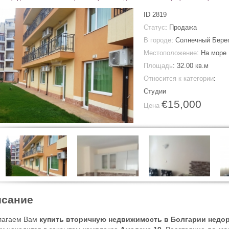
ID
2819
Статус
: Продажа
В городе
:
Солнечный Бере
Местоположение
: На море
Площадь
:
32.00 кв.м
Относится к категории
:
Студии
€15,000
Цена
сание
лагаем Вам
купить вторичную недвижимость в Болгарии недор