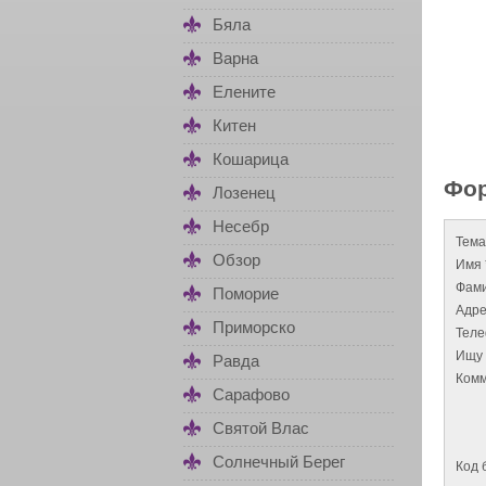
Бяла
Варна
Елените
Китен
Кошарица
Фор
Лозенец
Несебр
Тема
Обзор
Имя 
Фами
Поморие
Адре
Приморско
Тел
Ищу 
Равда
Комм
Сарафово
Святой Влас
Солнечный Берег
Код 