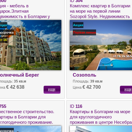
800
ID
304
ция - мебель в
Комплекс квартир в Болгарии
дарок.Элитная
на море на первой линии
движимость в Болгарии у
Sozopoli Style. Недвижимость
ря. Квартиры в Болгарии на
класса Люкс в городе
кция
Акция
лнечном берегу.
Созополь.
ассрочка
Первая линия
кт 16
олнечный Берег
Созополь
лощадь:
35 кв.м
Площадь:
39 кв.м
€ 42 638
€ 42 700
ена
Цена
755
ID
116
чественное строительство.
Квартиры в Болгарии на море
артиры в Болгарии для
для круглогодичного
углогодичного проживание.
проживания в центре Несебра
движимость в Равда на
Городская недвижимость.
ассрочка