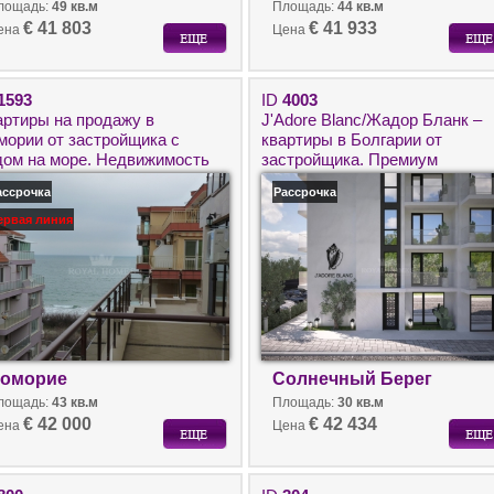
лощадь:
49 кв.м
Площадь:
44 кв.м
€ 41 803
€ 41 933
ена
Цена
1593
ID
4003
артиры на продажу в
J'Adore Blanc/Жадор Бланк –
мории от застройщика с
квартиры в Болгарии от
дом на море. Недвижимость
застройщика. Премиум
Болгарии около моря.
недвижимость
ассрочка
Рассрочка
ервая линия
оморие
Солнечный Берег
лощадь:
43 кв.м
Площадь:
30 кв.м
€ 42 000
€ 42 434
ена
Цена