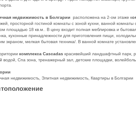
порта.
ичная недвижимость в Болгарии
расположена на 2-ом этаже к
о
жей, просторной гостиной комнаты с зоной кухни, ванной комнаты
ом площадью 18 кв.м.. В цену входит полная меблировка и бытова
ка, кухонные принадлежности для приготовления пищи, холодильни
им экраном, мелкая бытовая техника/. В ванной комнате установле
ерритории
комплекса Cascadas
красивейший ландшафтный парк, ра
й водой, Спа зона, тренажерный зал, детские площадки, волейбол
гории
чная недвижимость
,
Элитная недвижимость
,
Квартиры в Болгарии
тоположение