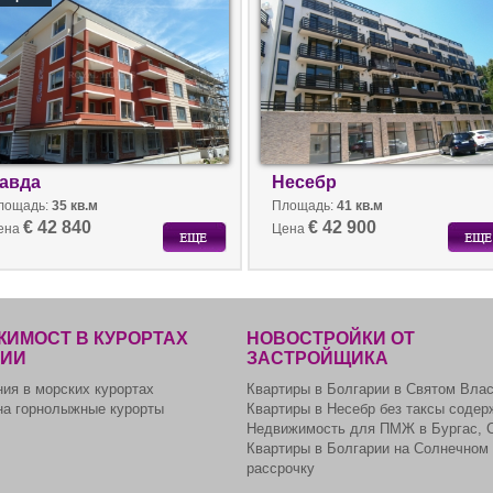
ре.
авда
Несебр
лощадь:
35 кв.м
Площадь:
41 кв.м
€ 42 840
€ 42 900
ена
Цена
ИМОСТ В КУРОРТАХ
НОВОСТРОЙКИ ОТ
РИИ
ЗАСТРОЙЩИКА
ия в морских курортах
Квартиры в Болгарии в Святом Вла
на горнолыжные курорты
Квартиры в Несебр без таксы содер
Недвижимость для ПМЖ в Бургас, 
Квартиры в Болгарии на Солнечном 
рассрочку