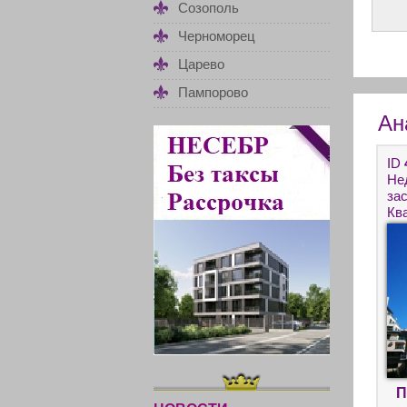
Созополь
Черноморец
Царево
Пампорово
Ан
ID
Не
за
Кв
кр
П