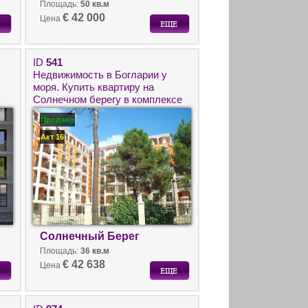
Площадь:
50 кв.м
€ 42 000
Цена
ID
541
Недвижимость в Богларии у
моря. Купить квартиру на
Солнечном берегу в комплексе
Хармони Палас/Harmony
Продано
Palace.
Акт 16
Солнечный Берег
Площадь:
36 кв.м
€ 42 638
Цена