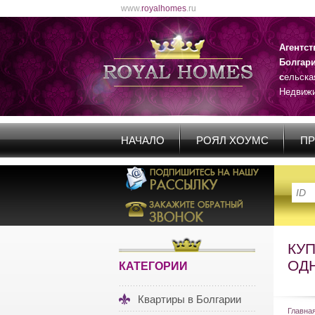
www.
royalhomes
.ru
Агентс
Болгар
с
ельска
Недвижи
НАЧАЛО
РОЯЛ ХОУМС
ПР
КУ
ОД
КАТЕГОРИИ
Квартиры в Болгарии
Главна