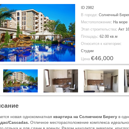
ID
2982
В городе
:
Солнечный Бере
Местоположение
: На море
Этап строительства
: Акт 1
Площадь
:
62.00 кв.м
Относится к категории
:
Студии
€46,000
Цена
сание
ется новая однокомнатная
квартира на Солнечном Берегу
в одн
адас/Cascadas.
Отличное месторасположение комплекса идеально 
го отдыха и для сдачи в аренду. Рядом находится аквапарк, кругл