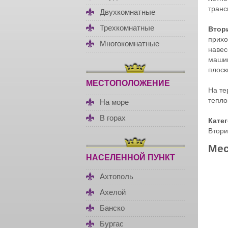
транс
Двухкомнатные
Трехкомнатные
Втор
прихо
Многокомнатные
навес
машин
плоск
МЕСТОПОЛОЖЕНИЕ
На т
тепло
На море
В горах
Кате
Втори
Мес
НАСЕЛЕННОЙ ПУНКТ
Ахтополь
Ахелой
Банско
Бургас