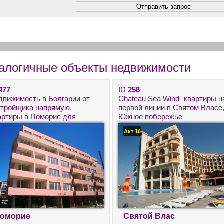
алогичные объекты недвижимости
477
ID
258
движимость в Болгарии от
Chateau Sea Wind- квартиры н
стройщика напрямую.
первой линии в Святом Власе
артиры в Поморие для
Южное побережье
углогодичного проживания.
Акт 16
оморие
Святой Влас