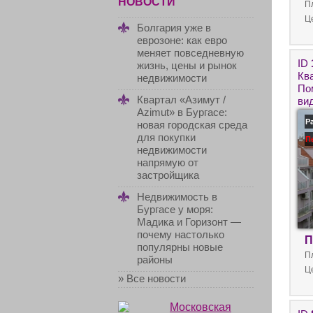
НОВОСТИ
П
Ц
Болгария уже в
еврозоне: как евро
меняет повседневную
ID
жизнь, цены и рынок
Кв
недвижимости
По
Квартал «Азимут /
ви
Azimut» в Бургасе:
в 
Р
новая городская среда
для покупки
П
недвижимости
напрямую от
застройщика
Недвижимость в
Бургасе у моря:
Мадика и Горизонт —
почему настолько
П
популярны новые
П
районы
Ц
» Все новости