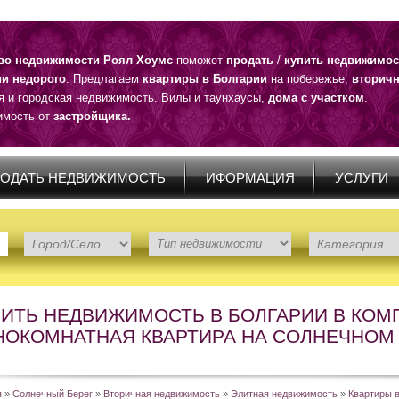
тво недвижимости Роял Хоумс
поможет
продать
/
купить недвижимос
ии недорого
. Предлагаем
квартиры в Болгарии
на побережье,
вторичн
я и городская недвижимость. Вилы и таунхаусы,
дома с участком
.
мость от
застройщика.
ОДАТЬ НЕДВИЖИМОСТЬ
ИФОРМАЦИЯ
УСЛУГИ
ПИТЬ НЕДВИЖИМОСТЬ В БОЛГАРИИ В КОМ
НОКОМНАТНАЯ КВАРТИРА НА СОЛНЕЧНОМ 
я
»
Солнечный Берег
»
Вторичная недвижимость
»
Элитная недвижимость
»
Квартиры в