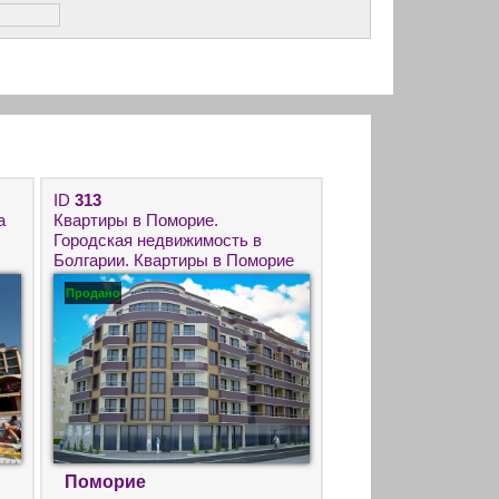
ID
313
а
Квартиры в Поморие.
,
Городская недвижимость в
Болгарии. Квартиры в Поморие
– центр грязелечения и
Продано
минеральных источников.
Поморие