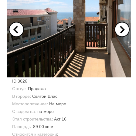
ID
3026
Статус
: Продажа
В городе
:
Святой Влас
Местоположение
: На море
С видом на
: на море
Этап строительства
: Акт 16
Площадь
:
89.00 кв.м
Относится к категории
: