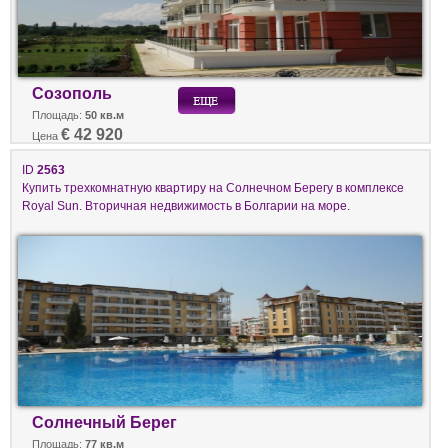
Созополь
Площадь:
50 кв.м
€ 42 920
Цена
ID
2563
Купить трехкомнатную квартиру на Солнечном Берегу в комплексе
Royal Sun. Вторичная недвижимость в Болгарии на море.
Солнечный Берег
Площадь:
77 кв.м