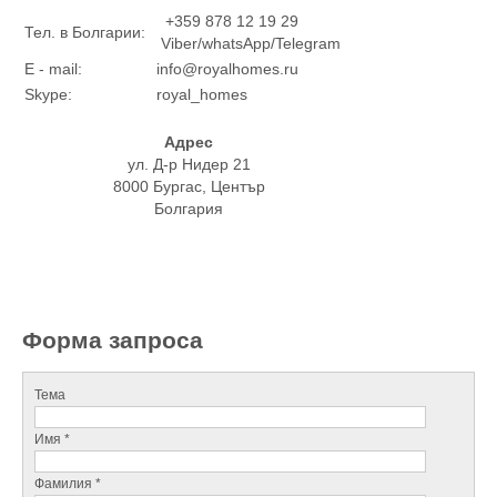
+359 878 12 19 29
Тел. в Болгарии:
Viber/whatsApp/Telegram
E - mail:
info@royalhomes.ru
Skype:
royal_homes
Адрес
ул. Д-р Нидер 21
8000 Бургас, Център
Болгария
Форма запроса
Тема
Имя *
Фамилия *