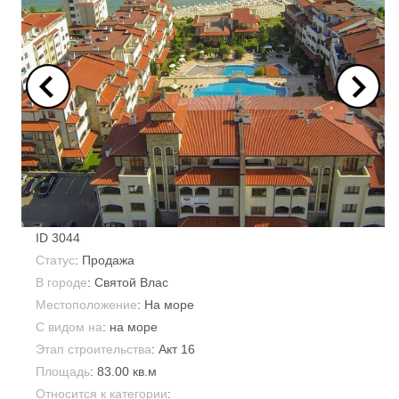
ID
3044
Статус
: Продажа
В городе
:
Святой Влас
Местоположение
: На море
С видом на
: на море
Этап строительства
: Акт 16
Площадь
:
83.00 кв.м
Относится к категории
: