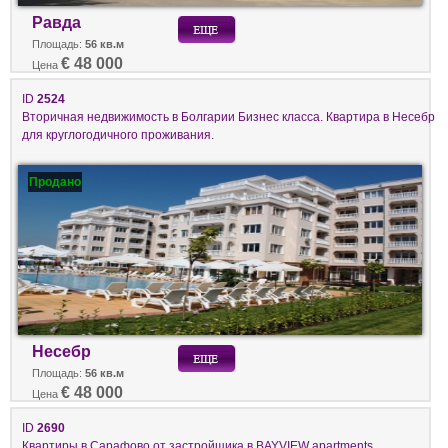
Равда
Площадь:
56 кв.м
€ 48 000
Цена
ID
2524
Вторичная недвижимость в Болгарии Бизнес класса. Квартира в Несебр
для круглогодичного проживания.
Продано
Несебр
Площадь:
56 кв.м
€ 48 000
Цена
ID
2690
Квартиры в Сарафово от застройщика в BAYVIEW apartments.