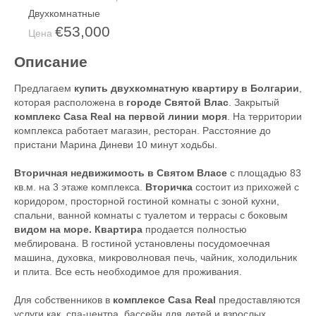
Двухкомнатные
€53,000
Цена
Описание
Предлагаем
купить двухкомнатную квартиру в Болгарии
,
которая расположена в
городе Святой Влас
. Закрытый
комплекс Casa Real на первой линии моря
. На территории
комплекса работает магазин, ресторан. Расстояние до
пристани Марина Диневи 10 минут ходьбы.
Вторичная недвижимость в Святом Власе
с площадью 83
кв.м. на 3 этаже комплекса.
Вторичка
состоит из прихожей с
коридором, просторной гостиной комнаты с зоной кухни,
спальни, ванной комнаты с туалетом и террасы с боковым
видом на море. Квартира
продается полностью
меблирована. В гостиной установлены посудомоечная
машина, духовка, микроволновая печь, чайник, холодильник
и плита. Все есть необходимое для проживания.
Для собственников в
комплексе Casa Real
предоставляются
услуги как спа-центра, бассейн для детей и взрослых,