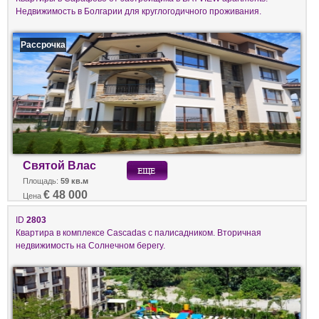
Недвижимость в Болгарии для круглогодичного проживания.
Рассрочка
Святой Влас
Площадь:
59 кв.м
€ 48 000
Цена
ID
2803
Квартира в комплексе Cascadas с палисадником. Вторичная
недвижимость на Солнечном берегу.