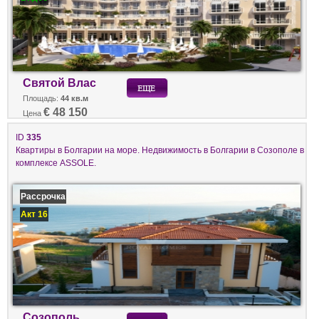
Святой Влас
Площадь:
44 кв.м
€ 48 150
Цена
ID
335
Квартиры в Болгарии на море. Недвижимость в Болгарии в Созополе в
комплексе ASSOLE.
Рассрочка
Акт 16
Созополь