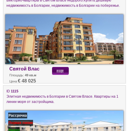
Викторио-квартиры в Святом Власе недорого.Купить дешевую
недвижимость в Болгарии, недвижимость в Болгарии на побережье.
Святой Влас
Площадь:
49 кв.м
€ 48 025
Цена
ID
1115
Элитная недвижимость в Болгарии в Святом Власе. Квартиры на 1
линии моря от застройщика.
Рассрочка
Первая линия
Видео