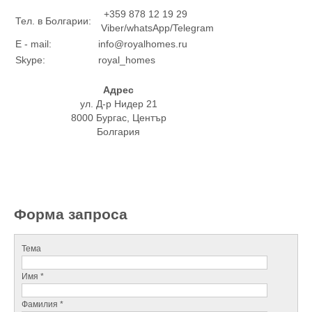
+359 878 12 19 29
Тел. в Болгарии:
Viber/whatsApp/Telegram
E - mail:
info@royalhomes.ru
Skype:
royal_homes
Адрес
ул. Д-р Нидер 21
8000 Бургас, Център
Болгария
Форма запроса
Тема
Имя *
Фамилия *