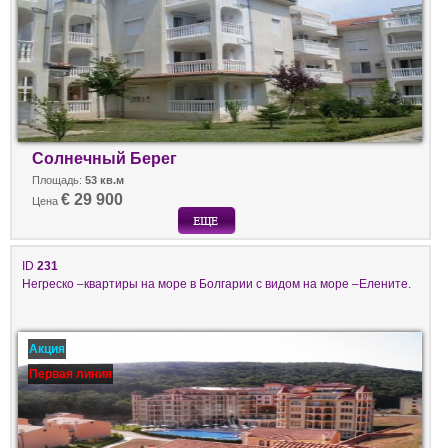
Солнечный Берег
Площадь:
53 кв.м
€ 29 900
Цена
ID
231
Негреско –квартиры на море в Болгарии с видом на море –Елените.
Акция
Первая линия