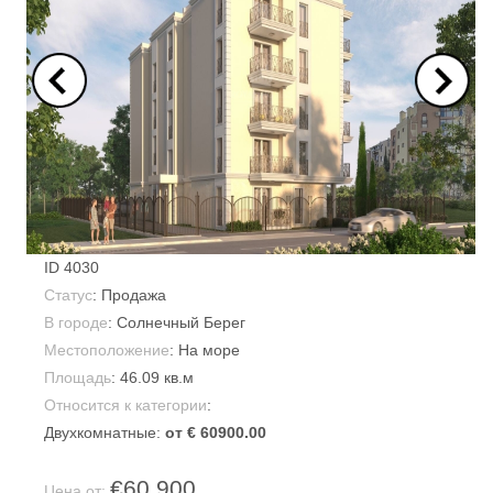
ID
4030
Статус
: Продажа
В городе
:
Солнечный Берег
Местоположение
: На море
Площадь
:
46.09 кв.м
Относится к категории
:
Двухкомнатные:
от € 60900.00
€60,900
Цена от: