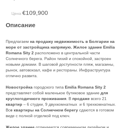
€109,900
Цена
Описание
Предлагаем
на продажу недвижимость в Болгарии на
море от застройщика напрямую. Жилое здание Emilia
Romana Sity 2
расположено в центральной части
Солнечного берега. Район тихий и спокойной, застроен
новыми домами. В шаговой доступности пляж, магазины,
рынок, автовокзал, кафе и рестораны. Инфраструктура
отлично развита.
Новостройка
городского типа
Emilia Romana Sity 2
представляет собой маленькое бутиковое здание
для
круглогодичного проживания
. В
продаже
всего 21
квартир
– 6 студии, 9 двухкомнатных и 6 трехкомнатных.
Вс
е квартиры на Солнечном берегу
сдаются в готовом
виде с полной отделкой под ключ.
Жилое здание
отличаеется современном дизайном и