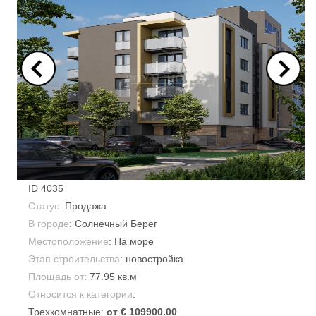
ID
4035
Статус
: Продажа
В городе
:
Солнечный Берег
Местоположение
: На море
Этап строительства
: новостройка
Площадь от
:
77.95 кв.м
Относится к категории
:
Трехкомнатные:
от € 109900.00