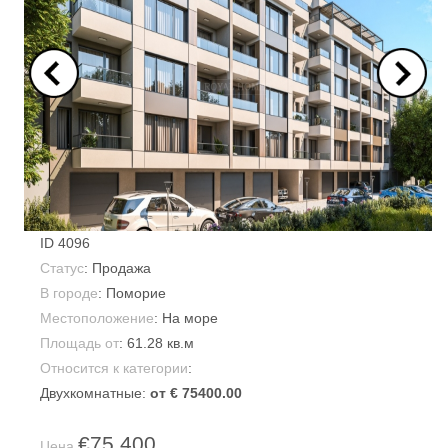
ID
4096
Статус
: Продажа
В городе
:
Поморие
Местоположение
: На море
Площадь от
:
61.28 кв.м
Относится к категории
:
Двухкомнатные:
от € 75400.00
€75,400
Цена