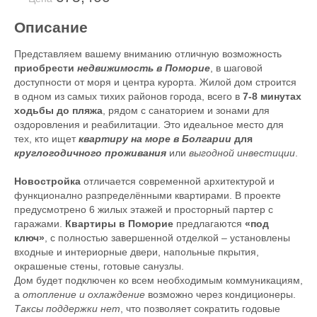
Описание
Представляем вашему вниманию отличную возможность
приобрести
недвижимость в Поморие
, в шаговой
доступности от моря и центра курорта. Жилой дом строится
в одном из самых тихих районов города, всего в
7-8 минутах
ходьбы до пляжа
, рядом с санаторием и зонами для
оздоровления и реабилитации. Это идеальное место для
тех, кто ищет
квартиру на море в Болгарии
для
круглогодичного проживания
или
выгодной инвестиции
.
Новостройка
отличается современной архитектурой и
функционално разпределёнными квартирами. В проекте
предусмотрено 6 жилых этажей и просторный партер с
гаражами.
Квартиры в Поморие
предлагаются
«под
ключ»
, с полностью завершенной отделкой – установлены
входные и интериорные двери, напольные пкрытия,
окрашеные стены, готовые санузлы.
Дом будет подключен ко всем необходимым коммуникациям,
а
отопление и охлаждение
возможно через кондиционеры.
Таксы поддержки нет
, что позволяет сократить годовые