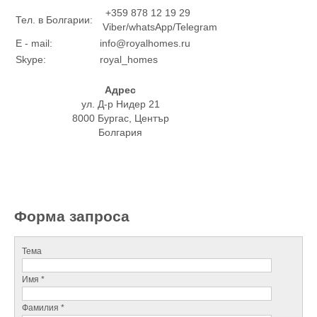
+359 878 12 19 29
Тел. в Болгарии:
Viber/whatsApp/Telegram
E - mail:
info@royalhomes.ru
Skype:
royal_homes
Адрес
ул. Д-р Нидер 21
8000 Бургас, Център
Болгария
Форма запроса
Тема
Имя *
Фамилия *