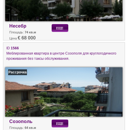
Несебр
Площадь:
74 кв.м
€ 68 000
Цена
ID
1566
Меблированная квартира в центре Созополя для круглогодичного
проживания без таксы обслуживания.
Рассрочка
Созополь
Площадь:
64 кв.м