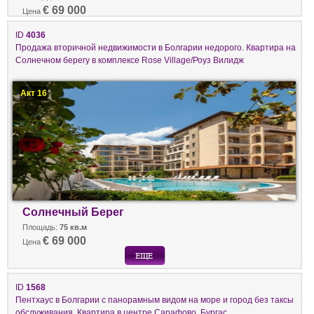
€ 69 000
Цена
ID
4036
Продажа вторичной недвижимости в Болгарии недорого. Квартира на
Солнечном берегу в комплексе Rose Village/Роуз Вилидж
Акт 16
Солнечный Берег
Площадь:
75 кв.м
€ 69 000
Цена
ID
1568
Пентхаус в Болгарии с панорамным видом на море и город без таксы
обслуживания. Квартира в центре Сарафово, Бургас.