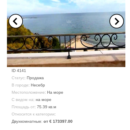
ID
4141
Статус
: Продажа
В городе
:
Несебр
Местоположение
: На море
С видом на
: на море
Площадь от
:
75.39 кв.м
Относится к категории
:
Двухкомнатные:
от € 173397.00