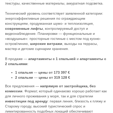
текстуры, качественные материалы, аккуратная подсветка.
Технический уровень соответствует заявленной категории:
энергоэффективные решения по ограждающим
конструкциям, продуманная шумо- и теплоизоляция,
современные лифты
, контролируемый доступ и
видеонаблюдение. Планировки — функциональные и
«воздушные»: просторные гостиные с местом под кухню-
остров/линию,
широкие витражи
, выходы на террасы,
мастер-и детские сценарии хранения.
В продаже —
апартаменты с 1 спальней
и
апартаменты с
2 спальнями
:
1 спальня
—
цены от 173 397 €
2 спальни
—
цены от 319 128 €
Все предложения —
напрямую от застройщика, без
комиссии
. Формат, который одинаково хорошо работает как
для личного проживания у моря, так и для стратегии
инвестиции под аренду
: первая линия, близость к пляжу и
Старому городу, высокий туристический спрос и
лимитированность подобных локаций обеспечивают