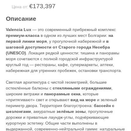
€173,397
Цена от:
Описание
Valencia Lux
— это современный прибрежный комплекс
премиум-класса
в одном из лучших мест Болгарии:
на
первой линии моря
, у прогулочной набережной и
в
шаговой доступности от Старого города Несебра
(UNESCO)
. Локация редкой ценности: тишина и панорамы
моря сочетаются с полной городской инфраструктурой
круглый год — рестораны, кафе, супермаркеты, аптеки,
набережная для утренних пробежек, остановки транспорта.
Светлая архитектура с чистой геометрией, большие
остеклённые балконы с
стеклянными ограждениями
,
широкие витражи и
панорамные окна
, которые
«притягивают» свет и открывают
вид на море
и зеленый
периметр двора. Территория благоустроена:
бассейн с
шезлонгами
, аккуратные
зелёные зоны
, прогулочные
дорожки и приватные лаундж-углы, подчёркивающие
курортную эстетику. Общие части выполнены в
выдержанной, современно-нейтральной гамме: натуральные