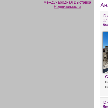
Ан
ID
Эл
Бо
С
П
Ц
ID
Дв