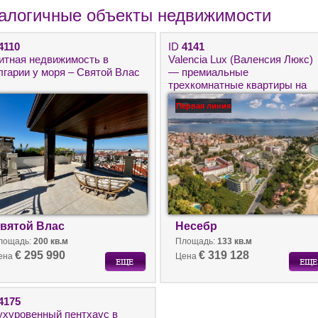
алогичные объекты недвижимости
4110
ID
4141
итная недвижимость в
Valencia Lux (Валенсия Люкс)
лгарии у моря – Святой Влас
— премиальные
трехкомнатные квартиры на
первой линии в Несебре
Первая линия
вятой Влас
Несебр
лощадь:
200 кв.м
Площадь:
133 кв.м
€ 295 990
€ 319 128
ена
Цена
4175
ухуровенный пентхаус в