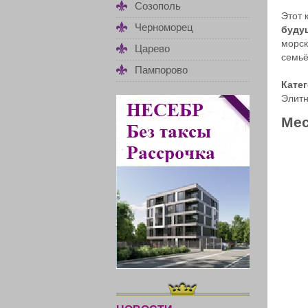
Созополь
Этот 
Черноморец
буду
морск
Царево
семьё
Пампорово
Кате
Элитн
Мес