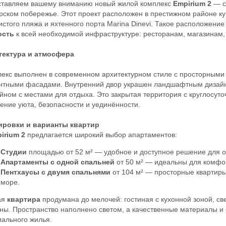
тавляем вашему вниманию новый жилой комплекс
Empirium 2
— с
рском побережье. Этот проект расположен в престижном районе к
истого пляжа и яхтенного порта Marina Dinevi. Такое расположени
ость
к всей необходимой инфраструктуре: ресторанам, магазинам,
тектура и атмосфера
екс выполнен в современном архитектурном стиле с просторными
нтными фасадами. Внутренний двор украшен ландшафтным дизайн
йном с местами для отдыха. Это закрытая территория с круглосуто
ние уюта, безопасности и уединённости.
ировки и варианты квартир
irium 2
предлагается широкий выбор апартаментов:
Студии
площадью от 52 м² — удобное и доступное решение для о
Апартаменты с одной спальней
от 50 м² — идеальны для комфор
Пентхаусы с двумя спальнями
от 104 м² — просторные квартир
море.
ая
квартира
продумана до мелочей: гостиная с кухонной зоной, с
ны. Пространство наполнено светом, а качественные материалы и
ального жилья.