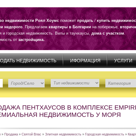
тво недвижимости Роял Хоумс
поможет
продать
/
купить недвижимос
ии недорого
. Предлагаем
квартиры в Болгарии
на побережье,
вторичн
я и городская недвижимость. Вилы и таунхаусы,
дома с участком
.
мость от
застройщика.
ОДАТЬ НЕДВИЖИМОСТЬ
ИФОРМАЦИЯ
УСЛУГИ
ДАЖА ПЕНТХАУСОВ В КОМПЛЕКСЕ EMPIRI
ЕМИАЛЬНАЯ НЕДВИЖИМОСТЬ У МОРЯ
я
»
Продажа
»
Святой Влас
»
Элитная недвижимость
»
Городская недвижимость
»
Квар