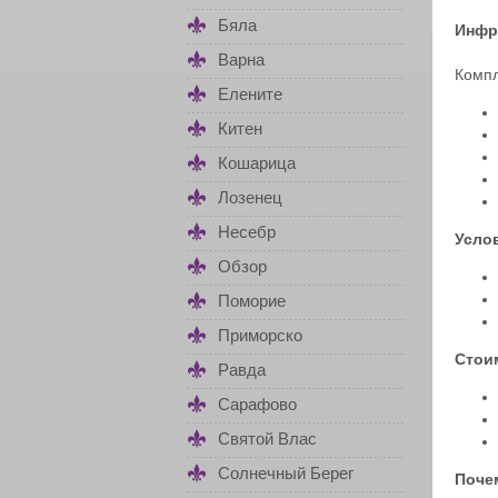
Бяла
Инфр
Варна
Компл
Елените
Китен
Кошарица
Лозенец
Несебр
Усло
Обзор
Поморие
Приморско
Стои
Равда
Сарафово
Святой Влас
Солнечный Берег
Почем