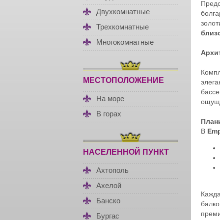
Предс
Двухкомнатные
болга
золот
Трехкомнатные
близ
Многокомнатные
Архи
Компл
МЕСТОПОЛОЖЕНИЕ
элега
бассе
На море
ощуще
В горах
План
В
Emp
НАСЕЛЕННОЙ ПУНКТ
Ахтополь
Ахелой
Кажд
Банско
балко
преми
Бургас