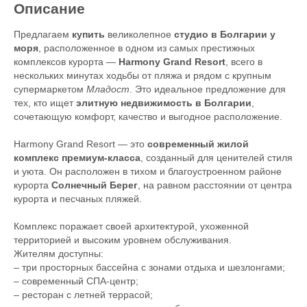
Описание
Предлагаем
купить
великолепное
студио в Болгарии у
моря
, расположенное в одном из самых престижных
комплексов курорта —
Harmony Grand Resort
, всего в
нескольких минутах ходьбы от пляжа и рядом с крупным
супермаркетом
Mладост
. Это идеальное предложение для
тех, кто ищет
элитную недвижимость в Болгарии
,
сочетающую комфорт, качество и выгодное расположение.
Harmony Grand Resort — это
современный жилой
комплекс премиум-класса
, созданный для ценителей стиля
и уюта. Он расположен в тихом и благоустроенном районе
курорта
Солнечный Берег
, на равном расстоянии от центра
курорта и песчаных пляжей.
Комплекс поражает своей архитектурой, ухоженной
территорией и высоким уровнем обслуживания.
Жителям доступны:
– три просторных бассейна с зонами отдыха и шезлонгами;
– современный СПА-центр;
– ресторан с летней террасой;