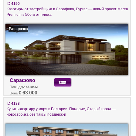
ID
4190
Квартиры от застройщика в Сарафово, Бургас — новый проект Marea
Premium в 500 м от пляжа
Рассрочка
Сарафово
Площадь:
44 кв.м
€ 63 000
Цена
ID
4188
Купить квартиру у моря в Болгарии: Поморие, Старый город —
новостройка без таксы поддержки