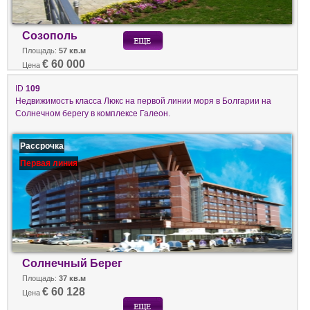
Созополь
Площадь:
57 кв.м
€ 60 000
Цена
ID
109
Недвижимость класса Люкс на первой линии моря в Болгарии на
Солнечном берегу в комплексе Галеон.
Рассрочка
Первая линия
Солнечный Берег
Площадь:
37 кв.м
€ 60 128
Цена