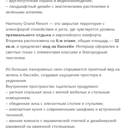
– круглосуточная охрана и видеонаблюдение;
– ландшафтный дизайн с экзотическими растениями и
зелёными аллеями.
Harmony Grand Resort — это закрытая территория с
атмосферой спокойствия и уюта, где чувствуется уровень
премиального отдыха
и европейского комфорта.
Вторичка расположена на
6-м этаже
, общая площадь —
32
кв.м
, и предлагает
вид на бассейн
. Интерьер оформлен в
светлых тонах с элементами классики и благородным
текстилем.
Из больших панорамных окон открывается приятный вид на
зелень и бассейн, создавая ощущение простора и
уединения.
Внутреннее пространство тщательно продумано:
– уютная спальная зона с мягкой мебелью и стильным
освещением;
– обеденная зона с элегантным столом и стульями;
– компактная кухня с современными шкафами и встроенной
техникой;
– ванная комната с керамической плиткой и дизайнерской
раковиной на каменной столешнице.