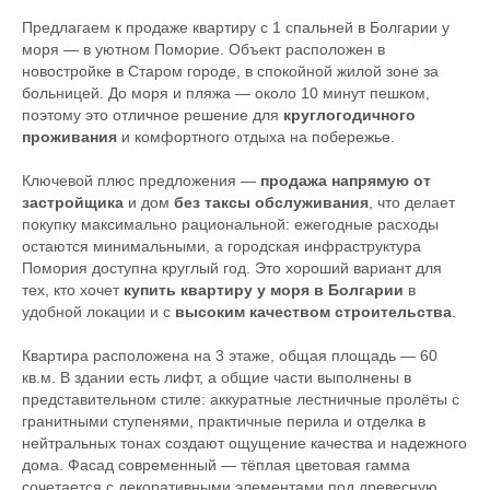
Предлагаем к продаже квартиру с 1 спальней в Болгарии у
моря — в уютном Поморие. Объект расположен в
новостройке в Старом городе, в спокойной жилой зоне за
больницей. До моря и пляжа — около 10 минут пешком,
поэтому это отличное решение для
круглогодичного
проживания
и комфортного отдыха на побережье.
Ключевой плюс предложения —
продажа напрямую от
застройщика
и дом
без таксы обслуживания
, что делает
покупку максимально рациональной: ежегодные расходы
остаются минимальными, а городская инфраструктура
Помория доступна круглый год. Это хороший вариант для
тех, кто хочет
купить квартиру у моря в Болгарии
в
удобной локации и с
высоким качеством строительства
.
Квартира расположена на 3 этаже, общая площадь — 60
кв.м. В здании есть лифт, а общие части выполнены в
представительном стиле: аккуратные лестничные пролёты с
гранитными ступенями, практичные перила и отделка в
нейтральных тонах создают ощущение качества и надежного
дома. Фасад современный — тёплая цветовая гамма
сочетается с декоративными элементами под древесную