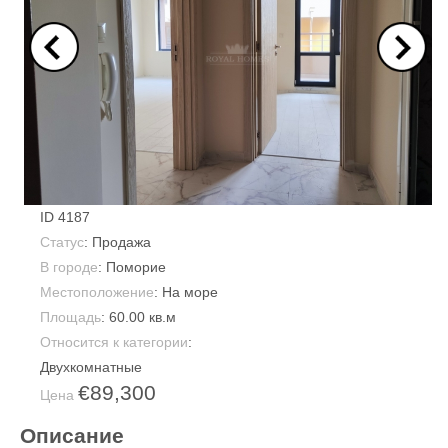
ID
4187
Статус
: Продажа
В городе
:
Поморие
Местоположение
: На море
Площадь
:
60.00 кв.м
Относится к категории
:
Двухкомнатные
€89,300
Цена
Описание