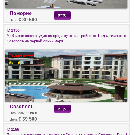
Поморие
€ 39 500
Цена
ID
1956
Меблированная студия на продажу от застройщика. Недвижимость в
Созополе на первой линии моря.
Первая линия
Акт 16
Созополь
Площадь:
53 кв.м
€ 39 500
Цена
ID
1155
Продаются шикарные квартиры в Болгарии в городе Созополь. Paradise