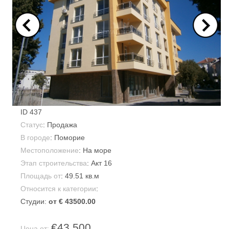
ID
437
Статус
: Продажа
В городе
:
Поморие
Местоположение
: На море
Этап строительства
: Акт 16
Площадь от
:
49.51 кв.м
Относится к категории
:
Студии:
от € 43500.00
€43,500
Цена от: