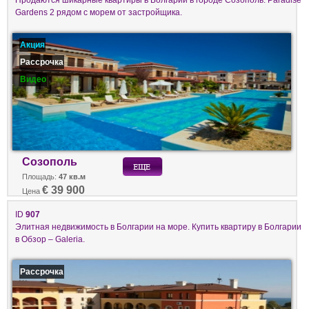
Gardens 2 рядом с морем от застройщика.
Акция
Рассрочка
Видео
Созополь
Площадь:
47 кв.м
€ 39 900
Цена
ID
907
Элитная недвижимость в Болгарии на море. Купить квартиру в Болгарии
в Обзор – Galeria.
Рассрочка