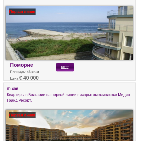
Первая линия
Поморие
Площадь:
46 кв.м
€ 40 000
Цена
ID
408
Квартиры в Болгарии на первой линии в закрытом комплексе Мидия
Гранд Ресорт.
Первая линия