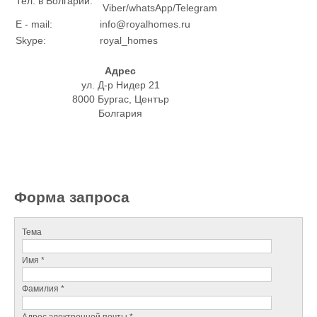
Тел. в Болгарии:
Viber/whatsApp/Telegram
E - mail:
info@royalhomes.ru
Skype:
royal_homes
Адрес
ул. Д-р Нидер 21
8000 Бургас, Център
Болгария
Форма запроса
Тема
Имя *
Фамилия *
Адрес электронной почты *