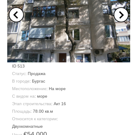
ID
513
Статус
: Продажа
В городе
:
Бургас
Местоположение
: На море
С видом на
: море
Этап строительства
: Акт 16
Площадь
:
78.00 кв.м
Относится к категории
:
Двухкомнатные
€54,000
Цена