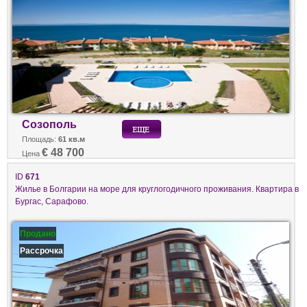
Созополь
Площадь:
61 кв.м
€ 48 700
Цена
ID
671
Жилье в Болгарии на море для круглогодичного проживания. Квартирa в
Бургас, Сарафово.
Продано
Рассрочка