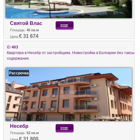
Святой Влас
Площадь:
45 кв.м
€ 31 674
Цена
ID
403
Квартира в Несебр от застройщика. Новостройка в Болгарии без таксы
содержания.
Рассрочка
Несебр
Площадь:
52 кв.м
€ 31 800
Цена