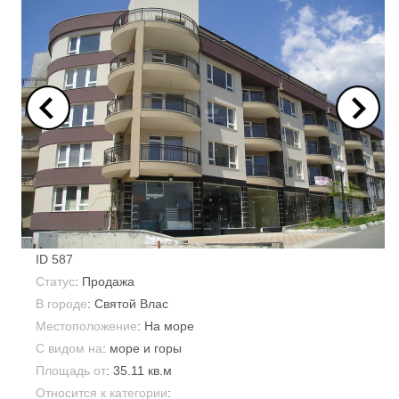
ID
587
Статус
: Продажа
В городе
:
Святой Влас
Местоположение
: На море
С видом на
: море и горы
Площадь от
:
35.11 кв.м
Относится к категории
: