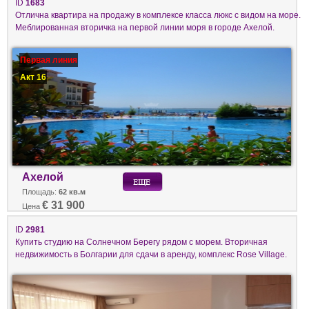
ID
1683
Отлична квартира на продажу в комплексе класса люкс с видом на море.
Меблированная вторичка на первой линии моря в городе Ахелой.
Первая линия
Акт 16
Ахелой
Площадь:
62 кв.м
€ 31 900
Цена
ID
2981
Купить студию на Солнечном Берегу рядом с морем. Вторичная
недвижимость в Болгарии для сдачи в аренду, комплекс Rose Village.