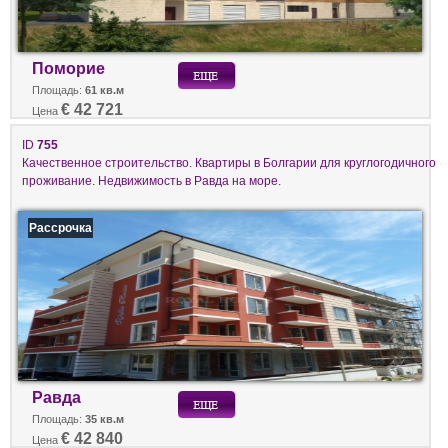
Поморие
Площадь:
61 кв.м
€ 42 721
Цена
ID
755
Качественное строительство. Квартиры в Болгарии для круглогодичного
проживание. Недвижимость в Равда на море.
Рассрочка
Равда
Площадь:
35 кв.м
€ 42 840
Цена