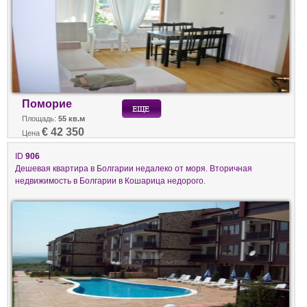
Поморие
Площадь:
55 кв.м
€ 42 350
Цена
ID
906
Дешевая квартира в Болгарии недалеко от моря. Вторичная
недвижимость в Болгарии в Кошарица недорого.