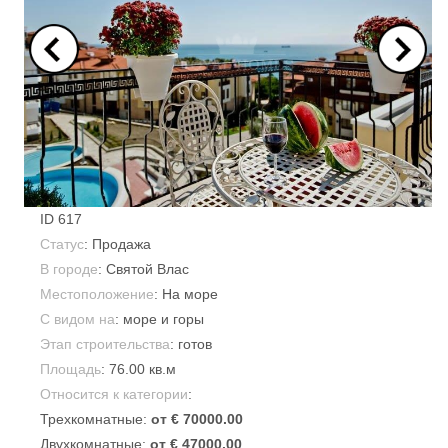
ID
617
Статус
: Продажа
В городе
:
Святой Влас
Местоположение
: На море
С видом на
: море и горы
Этап строительства
: готов
Площадь
:
76.00 кв.м
Относится к категории
:
Трехкомнатные:
от € 70000.00
Двухкомнатные:
от € 47000.00