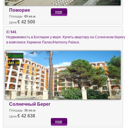
Поморие
Площадь:
89 кв.м
€ 42 500
Цена
ID
541
Недвижимость в Богларии у моря. Купить квартиру на Солнечном берегу
в комплексе Хармони Палас/Harmony Palace.
Продано
Акт 16
Солнечный Берег
Площадь:
36 кв.м
€ 42 638
Цена