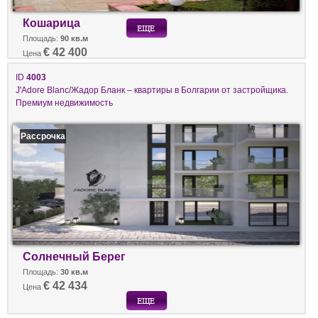
Кошарица
Площадь:
90 кв.м
€ 42 400
Цена
ID
4003
J'Adore Blanc/Жадор Бланк – квартиры в Болгарии от застройщика.
Премиум недвижимость
Рассрочка
Солнечный Берег
Площадь:
30 кв.м
€ 42 434
Цена