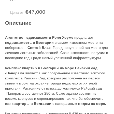
€47,000
Цена от:
Описание
Агентство недвижимости Роял Хоумс
предлагает
недвижимость в Болгарии
в самом известном месте на
побережье –
Святой Влас
. Город популярной как место для
лечения легочных заболеваний. Сваю известность получил в
последние годы ради новый улаженной инфраструктуры.
Комплекс
квартир в Болгарии на море Райский сад
-Панорама
является как продолжение известного элитного
комплекса Райский Сад, который расположен на первой
линии у моря на окраине города недалеко от яхтеной
пристани. Растояние от пляжа до комплекса Райский сад
-Панорама составляет 250 м. Само здание состоит из
восемь корпусов и спроектировано так, что бы обеспечить
все
квартиры в Болгарии
с панорамным
видом на море.
Комплекс расположен на территории 8 429 кв.м и состоит из