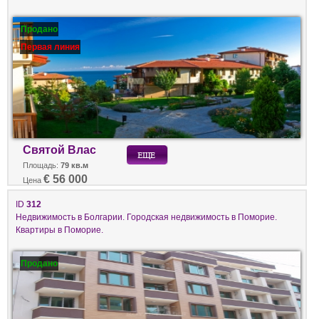
Продано
Первая линия
Святой Влас
Площадь:
79 кв.м
€ 56 000
Цена
ID
312
Недвижимость в Болгарии. Городская недвижимость в Поморие.
Квартиры в Поморие.
Продано