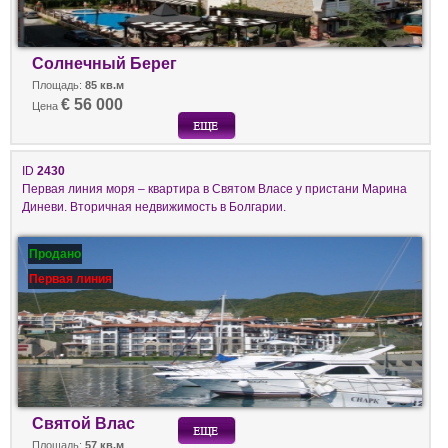
Солнечный Берег
Площадь:
85 кв.м
€ 56 000
Цена
ID
2430
Первая линия моря – квартира в Святом Власе у пристани Марина
Диневи. Вторичная недвижимость в Болгарии.
Продано
Первая линия
Святой Влас
Площадь:
57 кв.м