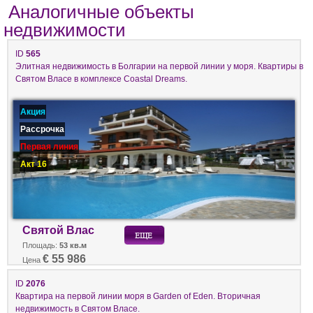
Аналогичные объекты
недвижимости
ID
565
Элитная недвижимость в Болгарии на первой линии у моря. Квартиры в
Святом Власе в комплексе Coastal Dreams.
Акция
Рассрочка
Первая линия
Акт 16
Святой Влас
Площадь:
53 кв.м
€ 55 986
Цена
ID
2076
Квартира на первой линии моря в Garden of Eden. Вторичная
недвижимость в Святом Власе.