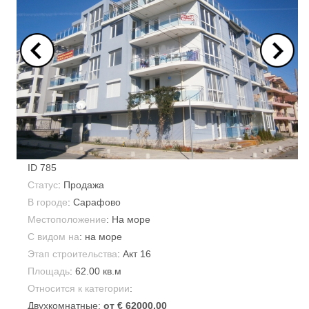
ID
785
Статус
: Продажа
В городе
:
Сарафово
Местоположение
: На море
С видом на
: на море
Этап строительства
: Акт 16
Площадь
:
62.00 кв.м
Относится к категории
:
Двухкомнатные:
от € 62000.00