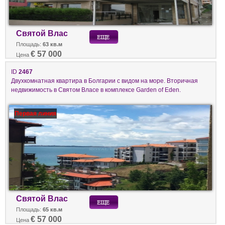
Святой Влас
Площадь:
63 кв.м
€ 57 000
Цена
ID
2467
Двухкомнатная квартира в Болгарии с видом на море. Вторичная
недвижимость в Святом Власе в комплексе Garden of Eden.
Первая линия
Святой Влас
Площадь:
65 кв.м
€ 57 000
Цена