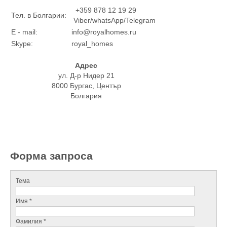
+359 878 12 19 29
Тел. в Болгарии:
Viber/whatsApp/Telegram
E - mail:
info@royalhomes.ru
Skype:
royal_homes
Адрес
ул. Д-р Нидер 21
8000 Бургас, Център
Болгария
Форма запроса
Тема
Имя *
Фамилия *