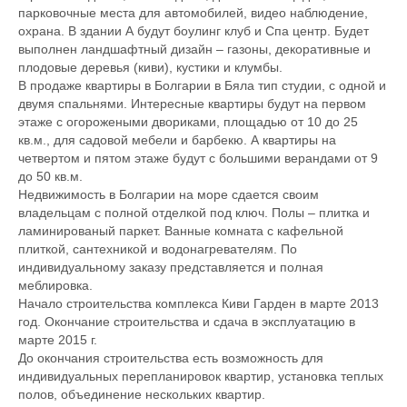
парковочные места для автомобилей, видео наблюдение,
охрана. В здании А будут боулинг клуб и Спа центр. Будет
выполнен ландшафтный дизайн – газоны, декоративные и
плодовые деревья (киви), кустики и клумбы.
В продаже квартиры в Болгарии в Бяла тип студии, с одной и
двумя спальнями. Интересные квартиры будут на первом
этаже с огорожеными двориками, площадью от 10 до 25
кв.м., для садовой мебели и барбекю. А квартиры на
четвертом и пятом этаже будут с большими верандами от 9
до 50 кв.м.
Недвижимость в Болгарии на море сдается своим
владельцам с полной отделкой под ключ. Полы – плитка и
ламинированый паркет. Ванные комната с кафельной
плиткой, сантехникой и водонагревателям. По
индивидуальному заказу представляется и полная
меблировка.
Начало строительства комплекса Киви Гарден в марте 2013
год. Окончание строительства и сдача в эксплуатацию в
марте 2015 г.
До окончания строительства есть возможность для
индивидуальных перепланировок квартир, установка теплых
полов, объединение нескольких квартир.