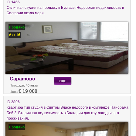
ID
1466
Отличная студия на продажу в Бургасе. Недорогая недвижимость в
Болгарии около моря.
Продано
Акт 16
Сарафово
Площадь:
40 кв.м
€ 19 000
Цена
ID
2896
Квартира тип студия в Святом Власе недорого в комплексе Панорама
Бей 2. Вторичная недвижимость в Болгарии для круглогодичного
проживания.
Продано