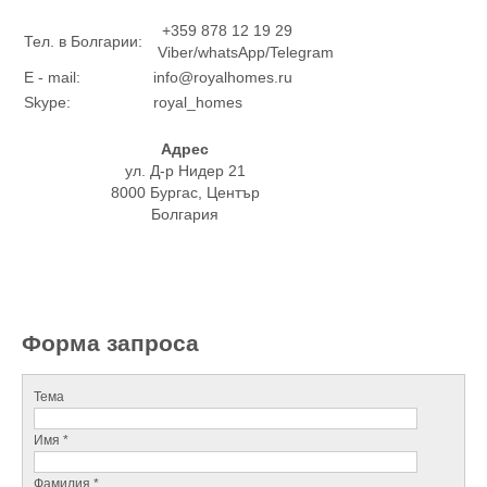
+359 878 12 19 29
Тел. в Болгарии:
Viber/whatsApp/Telegram
E - mail:
info@royalhomes.ru
Skype:
royal_homes
Адрес
ул. Д-р Нидер 21
8000 Бургас, Център
Болгария
Форма запроса
Тема
Имя *
Фамилия *