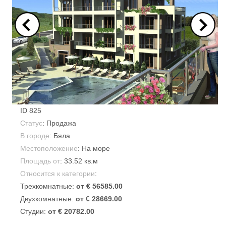
ID
825
Статус
: Продажа
В городе
:
Бяла
Местоположение
: На море
Площадь от
:
33.52 кв.м
Относится к категории
:
Трехкомнатные:
от € 56585.00
Двухкомнатные:
от € 28669.00
Студии:
от € 20782.00