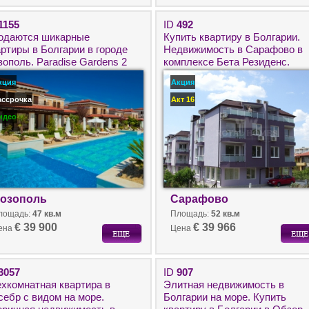
1155
ID
492
одаются шикарные
Купить квартиру в Болгарии.
артиры в Болгарии в городе
Недвижимость в Сарафово в
зополь. Paradise Gardens 2
комплексе Бета Резиденс.
дом с морем от застройщика.
Городская недвижимость в
кция
Акция
Болгарии недорого.
ассрочка
Акт 16
идео
озополь
Сарафово
лощадь:
47 кв.м
Площадь:
52 кв.м
€ 39 900
€ 39 966
ена
Цена
3057
ID
907
ехкомнатная квартира в
Элитная недвижимость в
себр с видом на море.
Болгарии на море. Купить