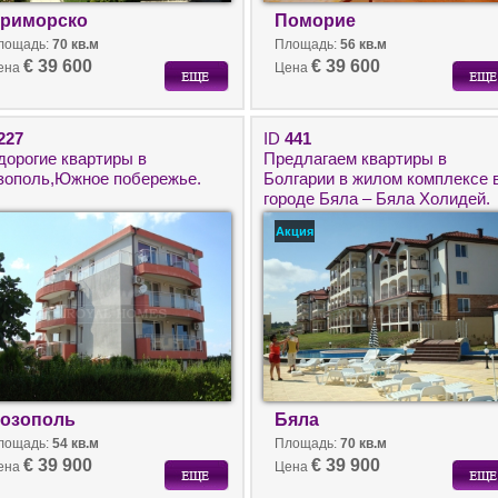
риморско
Поморие
лощадь:
70 кв.м
Площадь:
56 кв.м
€ 39 600
€ 39 600
ена
Цена
227
ID
441
дорогие квартиры в
Предлагаем квартиры в
зополь,Южное побережье.
Болгарии в жилом комплексе 
городе Бяла – Бяла Холидей.
Акция
озополь
Бяла
лощадь:
54 кв.м
Площадь:
70 кв.м
€ 39 900
€ 39 900
ена
Цена