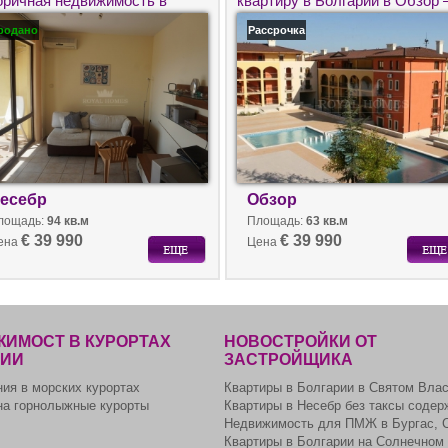
оричная недвижимость в
квартиру в Болгарии в Обзор 
лгарии недорого.
Galeria.
родано
Рассрочка
есебр
Обзор
лощадь:
94 кв.м
Площадь:
63 кв.м
€ 39 990
€ 39 990
ена
Цена
ИМОСТ В КУРОРТАХ
НОВОСТРОЙКИ ОТ
РИИ
ЗАСТРОЙЩИКА
ия в морских курортах
Квартиры в Болгарии в Святом Вла
на горнолыжные курорты
Квартиры в Несебр без таксы содер
Недвижимость для ПМЖ в Бургас, 
Квартиры в Болгарии на Солнечном 