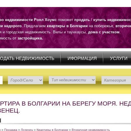
тво недвижимости Роял Хоумс
поможет
продать
/
купить недвижимос
ии недорого
. Предлагаем
квартиры в Болгарии
на побережье,
вторичн
я и городская недвижимость. Вилы и таунхаусы,
дома с участком
.
мость от
застройщика.
ОДАТЬ НЕДВИЖИМОСТЬ
ИФОРМАЦИЯ
УСЛУГИ
РТИРА В БОЛГАРИИ НА БЕРЕГУ МОРЯ. Н
ЗЕНЕЦ.
я
»
Продажа
»
Лозенец
»
Квартиры в Болгарии
»
Вторичная недвижимость