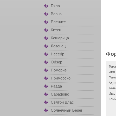
Бяла
Варна
Елените
Китен
Кошарица
Лозенец
Фор
Несебр
Обзор
Тема
Поморие
Имя 
Фами
Приморско
Адре
Равда
Тел
Ищу 
Сарафово
Комм
Святой Влас
Солнечный Берег