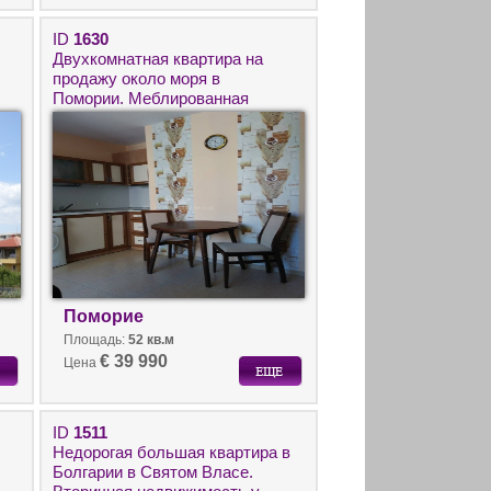
ID
1630
Двухкомнатная квартира на
продажу около моря в
Помории. Меблированная
вторичка без таксы поддержки
в Болгарии.
Поморие
Площадь:
52 кв.м
€ 39 990
Цена
ID
1511
Недорогая большая квартира в
Болгарии в Святом Власе.