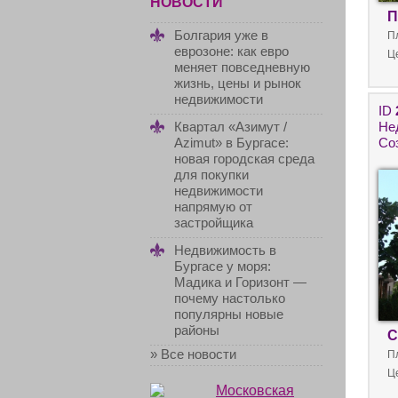
НОВОСТИ
П
Болгария уже в
П
еврозоне: как евро
Ц
меняет повседневную
жизнь, цены и рынок
недвижимости
ID
Не
Квартал «Азимут /
Со
Azimut» в Бургасе:
новая городская среда
для покупки
недвижимости
напрямую от
застройщика
Недвижимость в
Бургасе у моря:
Мадика и Горизонт —
почему настолько
популярны новые
районы
С
» Все новости
П
Ц