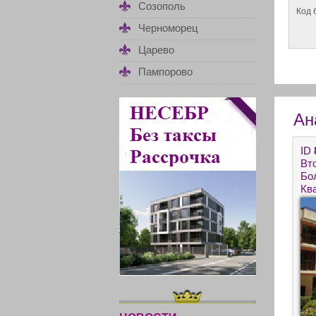
Созополь
Код 
Черноморец
Царево
Пампорово
Ан
ID
Вт
Бо
Кв
по