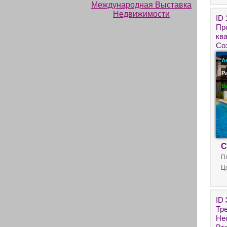
ID
Пр
кв
Со
ря
А
Р
В
С
П
Ц
ID
Тр
Не