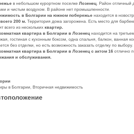
режье
в небольшом курортном поселке
Лозенец
. Район отличный 
ми и чистым воздухом. В районе нет промышленности.
ижимость в Болгарии на южном побережье
находится в новост
всего 200 м.
Территория дома загорожена. Есть место для барбекю
ит всего из нескольких
квартир.
комнатная квартира в Болгарии в Лозенец
находится на третьем
жая, гостиная с кухонным боксом, одна спальня, балкон, ванная ко
ется без отделки, но есть возможность заказать отделку по выбору
омнатная квартира в Болгарии в Лозенец с актом 16
отлично п
ржания и обслуживания.
гории
иры в Болгарии
,
Вторичная недвижимость
тоположение