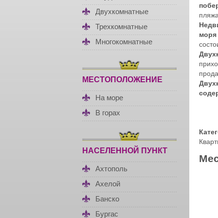
побе
Двухкомнатные
пляжа
Недв
Трехкомнатные
моря 
Многокомнатные
состо
Двух
прихо
прода
МЕСТОПОЛОЖЕНИЕ
Двухк
соде
На море
В горах
Кате
Кварт
НАСЕЛЕННОЙ ПУНКТ
Мес
Ахтополь
Ахелой
Банско
Бургас