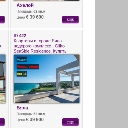
Ахелой
Площадь:
62 кв.м
€ 39 600
Цена
ID
422
Квартиры в городе Бяла
в
недорого комплекс - Gliko
SeaSide Residence. Купить
недвижимость в Болгарии.
Акция
Первая линия
Акт 16
Бяла
Площадь:
53 кв.м
€ 39 900
Цена