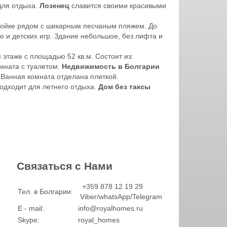
для отдыха.
Лозенец
славится своими красивыми
ройке рядом с шикарным песчаным пляжем. До
 и детских игр. Здание небольшое, без лифта и
 этаже с площадью 52 кв.м. Состоит из:
мната с туалетом.
Недвижимость в Болгарии
. Ванная комната отделана плиткой.
одходит для летнего отдыха.
Дом без таксы
Связаться с Нами
+359 878 12 19 29
Тел. в Болгарии:
Viber/whatsApp/Telegram
E - mail:
info@royalhomes.ru
Skype:
royal_homes