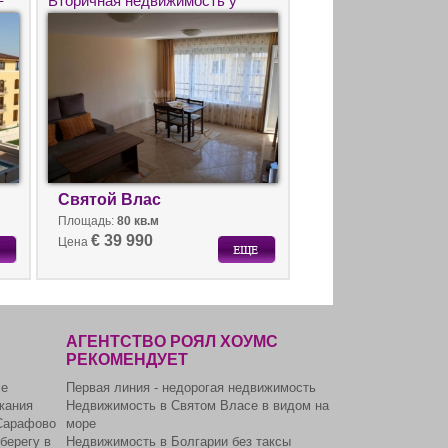
–
Вторичная недвижимость у
моря для круглогодичного
проживания.
Святой Влас
Площадь:
80 кв.м
€ 39 990
Цена
АГЕНТСТВО РОЯЛ ХОУМС
РЕКОМЕНДУЕТ
се
Первая линия - недорогая недвижимость
жания
Недвижимость в Святом Власе в видом на
Сарафово
море
берегу в
Недвижимость в Болгарии без таксы