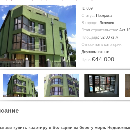
ID
859
Статус
: Продажа
В городе
:
Лозенец
Этап строительства
: Акт 1
Площадь
:
52.00 кв.м
Относится к категории
:
Двухкомнатные
€44,000
Цена
сание
лагаем
купить квартиру в Болгарии на берегу моря. Недвижим