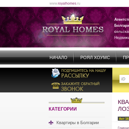
www.
royalhomes
.ru
Агентс
Болгар
с
ельска
Недвижи
НАЧАЛО
РОЯЛ ХОУМС
ПР
КВА
ЛО
КАТЕГОРИИ
Акт 16
Квартиры в Болгарии
Главна