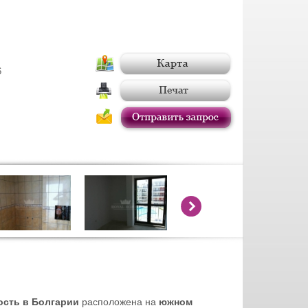
6
ость в Болгарии
расположена на
южном