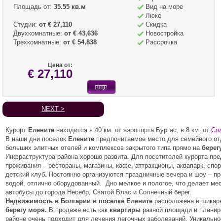
Площадь от:
35.55 кв.м
Вид на море
Люкс
Студии:
от € 27,110
Скидка
Двухкомнатные:
от € 43,636
Новостройка
Трехкомнатные:
от € 54,838
Рассрочка
Цена от:
€ 27,110
NEXT >
Курорт
Елените
находится в 40 км. от аэропорта Бургас, в 8 км. от
Со
В наши дни поселок
Елените
предпочитаемое место для семейного от
больших элитных отелей и комплексов закрытого типа прямо на
берег
Инфраструктура района хорошо развита. Для посетителей курорта пр
проживания – рестораны, магазины, кафе, аттракционы, аквапарк, спо
детский клуб. Постоянно организуются праздничные вечера и шоу – п
водой, отлично оборудованный. Дно мелкое и пологое, что делает ме
автобусы до города Несебр, Святой Влас и Солнечный берег.
Недвижимость в Болгарии в поселке Елените
расположена в шикар
берегу моря.
В продаже есть как
квартиры
разной площади и планиро
районе очень подходит для лечения легочных заболеваний. Уникальн