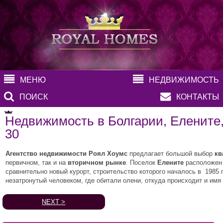
МЕНЮ
НЕДВИЖИМОСТЬ
ПОИСК
КОНТАКТЫ
Недвижимость в Болгарии, Елените
30
Агентство недвижимости Роял Хоумс
предлагает большой выбор
кв
первичном, так и на
вторичном рынке
. Поселок
Елените
расположен 
сравнительно новый курорт, строительство которого началось в 1985 г
незатронутый человеком, где обитали олени, откуда происходит и имя
NEXT >