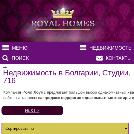
МЕНЮ
НЕДВИЖИМОСТЬ
ПОИСК
КОНТАКТЫ
Недвижимость в Болгарии, Студии,
716
Компани
я Роял Хоумс
предлагает большой выбор однакомнатных
ква
сайте выставлены на
продаже недорогие однакомнатные кватиры и
NEXT >