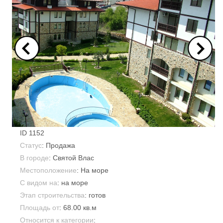
ID
1152
Статус
: Продажа
В городе
:
Святой Влас
Местоположение
: На море
С видом на
: на море
Этап строительства
: готов
Площадь от
:
68.00 кв.м
Относится к категории
: