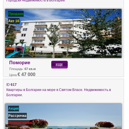
Городскя недвижимость в Болгарии.
Продано
Акт 16
Поморие
Площадь:
67 кв.м
€ 47 000
Цена
ID
617
Квартиры в Болгарии на море в Святом Власе. Недвижимость в
Болгарии.
Акция
Рассрочка
Первая линия