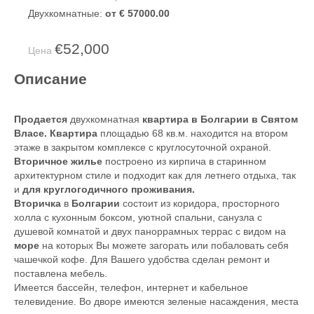
Двухкомнатные:
от € 57000.00
€52,000
Цена
Описание
Продается
двухкомнатная
квартира в Болгарии в Святом
Власе. Квартира
площадью 68 кв.м. находится на втором
этаже в закрытом комплексе с круглосуточной охраной.
Вторичное жилье
построено из кирпича в старинном
архитектурном стиле и подходит как для летнего отдыха, так
и
для
круглогодичного проживания.
Вторичка
в
Болгарии
состоит из коридора, просторного
холла с кухонным боксом, уютной спальни, санузла с
душевой комнатой и двух паноррамных террас с видом на
море
на которых Вы можете загорать или побаловать себя
чашечкой кофе. Для Вашего удобства сделан ремонт и
поставлена мебель.
Имеется бассейн, телефон, интернет и кабельное
телевидение. Во дворе имеются зеленые насаждения, места