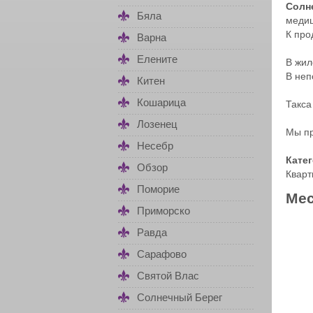
Солн
Бяла
медиц
К про
Варна
Елените
В жи
В неп
Китен
Кошарица
Такса
Лозенец
Мы п
Несебр
Кате
Обзор
Кварт
Поморие
Мес
Приморско
Равда
Сарафово
Святой Влас
Солнечный Берег