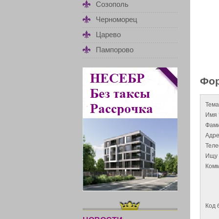
Созополь
Черноморец
Царево
Пампорово
Фор
Тема
Имя 
Фами
Адре
Тел
Ищу 
Комм
Код 