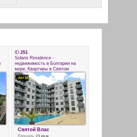
ID
251
Solaris Residence -
н
недвижимость в Болгарии на
море. Квартиры в Святом
Власе с видом на море. Купить
Акт 16
квартиру в Болгарии с Роял
Хомс.
Святой Влас
Площадь:
23 кв.м