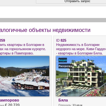
алогичные объекты недвижимости
259
ID
825
пить квартиры в Болгарии в
Недвижимость в Болгарии
рах на горнолыжном курорте.
недорого на море. Киви Гарде
артиры в Пампорово.
- квартиры в Болгарии Бяла.
движимость класса ЛЮКС в
Акция
лгарии
Рассрочка
ампорово
Бяла
€ 20 720
Площадь:
33 кв.м
ена