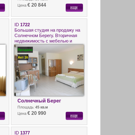
€ 20 844
Цена
ID
1722
Большая студия на продажу на
Солнечном Берегу. Вторичная
недвижимость с мебелью и
техникой.
Продано
Акт 16
Солнечный Берег
Площадь:
45 кв.м
€ 20 990
Цена
ID
1377