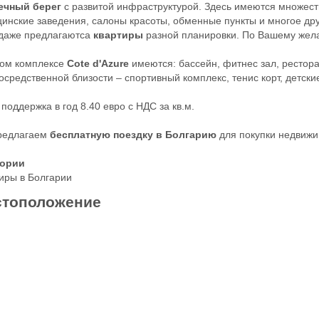
ечный берег
с развитой инфраструктурой. Здесь имеются множеств
инские заведения, салоны красоты, обменные пункты и многое дру
даже предлагаютса
квартиры
разной планировки. По Вашему жел
лом комплексе
Cote d'Azure
имеются: бассейн, фитнес зал, рестора
осредственной близости – спортивный комплекс, тенис корт, детск
 поддержка в год 8.40 евро с НДС за кв.м.
редлагаем
бесплатную поездку в Болгарию
для покупки недвижи
гории
иры в Болгарии
тоположение