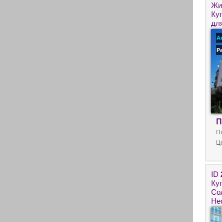
Жи
Ку
дл
пр
А
Р
П
П
Ц
ID
Ку
Со
Не
не
нед