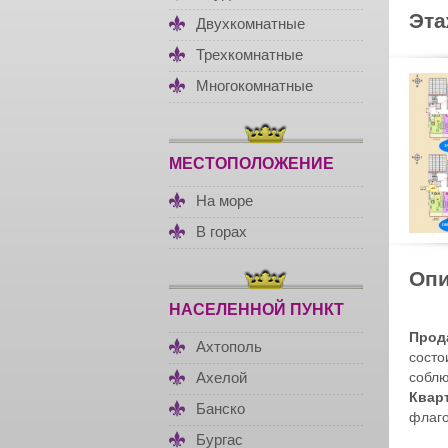
Эт
Двухкомнатные
Трехкомнатные
Многокомнатные
МЕСТОПОЛОЖЕНИЕ
На море
В горах
Опи
НАСЕЛЕННОЙ ПУНКТ
Прод
Ахтополь
состо
соблю
Ахелой
Квар
Банско
флаго
Бургас