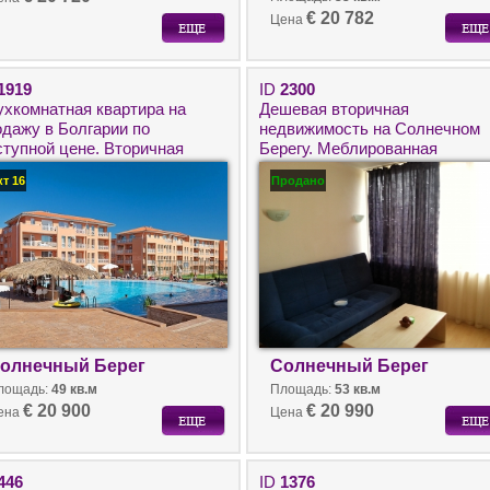
€ 20 782
Цена
1919
ID
2300
ухкомнатная квартира на
Дешевая вторичная
одажу в Болгарии по
недвижимость на Солнечном
ступной цене. Вторичная
Берегу. Меблированная
движимость на Солнечном
двухкомнатная квартира на
кт 16
Продано
егу.
продажу в Болгарии.
олнечный Берег
Солнечный Берег
лощадь:
49 кв.м
Площадь:
53 кв.м
€ 20 900
€ 20 990
ена
Цена
446
ID
1376