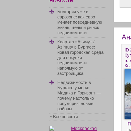
НОВОСТИ
Болгария уже в
еврозоне: как евро
меняет повседневную
жизнь, цены и рынок
недвижимости
Ан
Квартал «Азимут /
Azimut» в Бургасе:
ID
новая городская среда
Ку
для покупки
го
недвижимости
Кв
напрямую от
Не
застройщика
Бо
Недвижимость в
Бургасе у моря:
Мадика и Горизонт —
почему настолько
популярны новые
районы
» Все новости
П
Ц