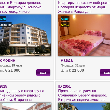
лье в Болгарии дешево.
Квартиры на южном побережь
пить квартиру в Поморие
Болгарии недалеко от моря.
я круглогодичного
Жилье в Равда для
оживания.
круглогодичного проживания.
кция
Акция
ассрочка
Акт 16
оморие
Равда
лощадь:
35 кв.м
Площадь:
31 кв.м
€ 21 000
€ 21 000
ена
Цена
2815
ID
2851
пить дешевую квартиру на
Просторная студия на
лнечном берегу рядом с
Солнечном Берегу недорого.
себром. Вторичная
Вторичная недвижимость в
движимость в Болгарии
Болгарии, комплекс Golden
орого.
Dreams.