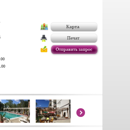
г
6
.00
.00