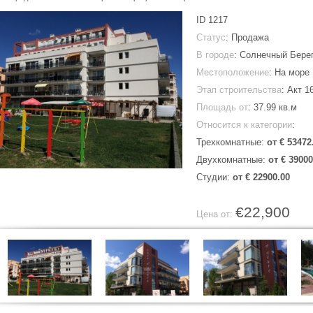
ID
1217
Статус
: Продажа
В городе
:
Солнечный Бере
Местоположение
: На море
Этап строительства
: Акт 1
Площадь от
:
37.99 кв.м
Относится к категории
:
Трехкомнатные:
от € 53472
Двухкомнатные:
от € 39000
Студии:
от € 22900.00
€22,900
Цена от: