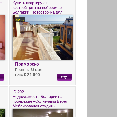
е
Купить квартиру от
застройщика на побережье
Болгарии. Новостройка для
круглогодичного проживания в
Акт 16
городе Приморско рядом с
морем.
Приморско
Площадь:
28 кв.м
€ 21 000
Цена
ID
202
Недвижимость Болгарии на
побережье –Солнечный Берег.
Меблированая студия -
вторичка