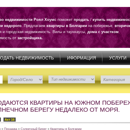
тво недвижимости Роял Хоумс
поможет
продать
/
купить недвижимос
ии недорого
. Предлагаем
квартиры в Болгарии
на побережье,
вторичн
я и городская недвижимость. Вилы и таунхаусы,
дома с участком
.
мость от
застройщика.
ОДАТЬ НЕДВИЖИМОСТЬ
ИФОРМАЦИЯ
УСЛУГИ
ОДАЮТСЯ КВАРТИРЫ НА ЮЖНОМ ПОБЕРЕЖ
ЛНЕЧНОМ БЕРЕГУ НЕДАЛЕКО ОТ МОРЯ.
Акт 16
я
»
Продажа
»
Солнечный Берег
»
Квартиры в Болгарии