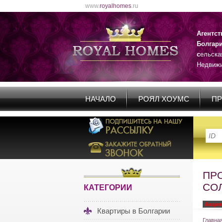
www.
royalhomes
.ru
Агентс
Болгар
с
ельска
Недвижи
НАЧАЛО
РОЯЛ ХОУМС
ПР
ПР
СО
КАТЕГОРИИ
Акция
Квартиры в Болгарии
Главна