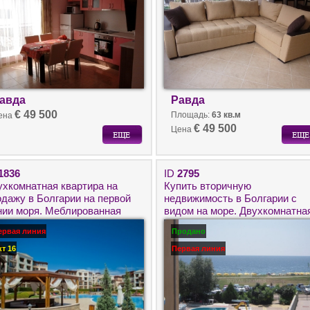
авда
Равда
€ 49 500
Площадь:
63 кв.м
ена
€ 49 500
Цена
1836
ID
2795
ухкомнатная квартира на
Купить вторичную
одажу в Болгарии на первой
недвижимость в Болгарии с
нии моря. Меблированная
видом на море. Двухкомнатна
движимость в городе
квартира в Равда для
ервая линия
Продано
зополь.
круглогодичного проживания.
кт 16
Первая линия