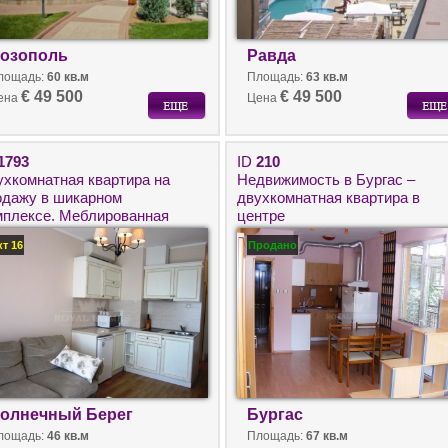
озополь
Равда
лощадь:
60 кв.м
Площадь:
63 кв.м
€ 49 500
€ 49 500
ена
Цена
1793
ID
210
ухкомнатная квартира на
Недвижимость в Бургас –
одажу в шикарном
двухкомнатная квартира в
мплексе. Меблированная
центре
ушка на Солнечном Берегу.
кт 16
Продано
олнечный Берег
Бургас
лощадь:
46 кв.м
Площадь:
67 кв.м