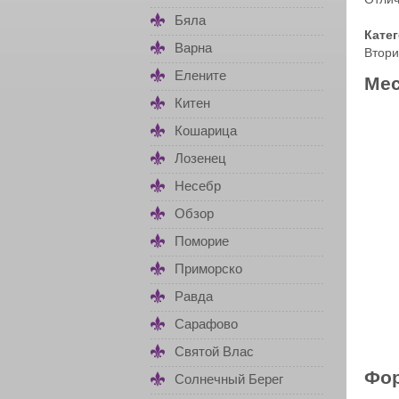
Бяла
Кате
Варна
Втори
Елените
Мес
Китен
Кошарица
Лозенец
Несебр
Обзор
Поморие
Приморско
Равда
Сарафово
Святой Влас
Фор
Солнечный Берег