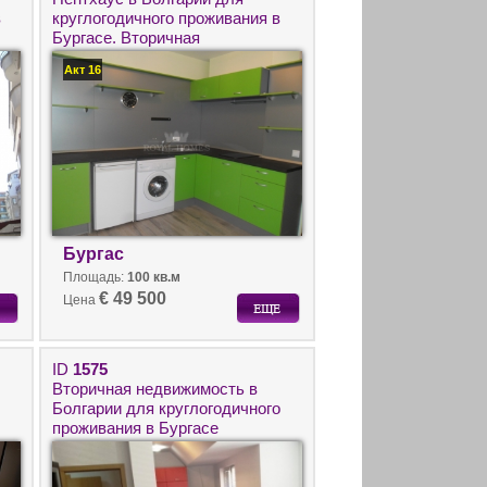
в
круглогодичного проживания в
Бургасе. Вторичная
недвижимость у моря.
Акт 16
Бургас
Площадь:
100 кв.м
€ 49 500
Цена
ID
1575
Вторичная недвижимость в
Болгарии для круглогодичного
проживания в Бургасе
я
недалеко от моря.