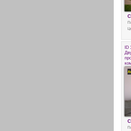
С
П
Ц
ID
Дв
пр
ко
дв
А
С
П