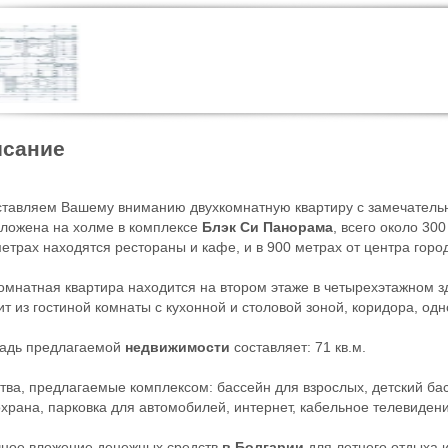
сание
тавляем Вашему вниманию двухкомнатную квартиру с замечатель
ложена на холме в комплексе
Блэк Си Панорама
, всего около 30
метрах находятся рестораны и кафе, и в 900 метрах от центра гор
омнатная квартира находится на втором этаже в четырехэтажном
ит из гостиной комнаты с кухонной и столовой зоной, коридора, од
адь предлагаемой
недвижимости
составляет: 71 кв.м.
тва, предлагаемые комплексом: бассейн для взрослых, детский бас
охрана, парковка для автомобилей, интернет, кабельное телевидение
ное вложение денежных средств
в Болгарии
для летнего отдыха и