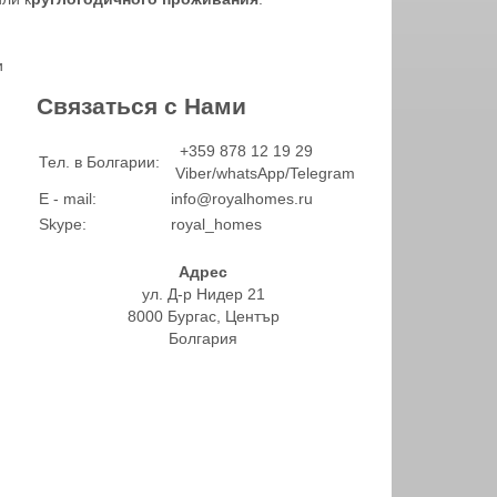
и
Связаться с Нами
+359 878 12 19 29
Тел. в Болгарии:
Viber/whatsApp/Telegram
E - mail:
info@royalhomes.ru
Skype:
royal_homes
Адрес
ул. Д-р Нидер 21
8000 Бургас, Център
Болгария