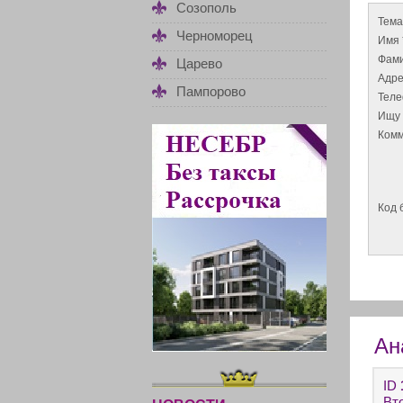
Созополь
Тема
Черноморец
Имя 
Фами
Царево
Адре
Пампорово
Тел
Ищу 
Комм
Код 
Ан
ID
Вт