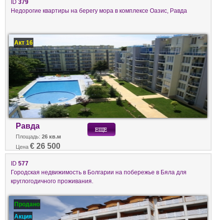
ID
379
Недорогие квартиры на берегу мора в комплексе Оазис, Равда
Акт 16
Равда
Площадь:
26 кв.м
€ 26 500
Цена
ID
577
Городская недвижимость в Болгарии на побережье в Бяла для
круглогодичного проживания.
Продано
Акция