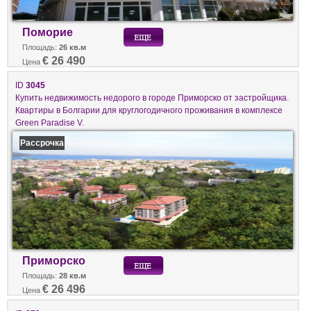
Поморие
Площадь:
26 кв.м
€ 26 490
Цена
ID
3045
Купить недвижимость недорого в городе Приморско от застройщика.
Квартиры в Болгарии для круглогодичного проживания в комплексе
Green Paradise V.
Рассрочка
Приморско
Площадь:
28 кв.м
€ 26 496
Цена