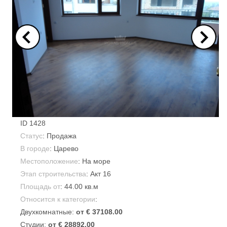
ID
1428
Статус
: Продажа
В городе
:
Царево
Местоположение
: На море
Этап строительства
: Акт 16
Площадь от
:
44.00 кв.м
Относится к категории
:
Двухкомнатные:
от € 37108.00
Студии:
от € 28892.00