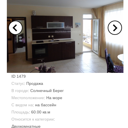
ID
1479
Статус
: Продажа
В городе
:
Солнечный Берег
Местоположение
: На море
С видом на
: на бассейн
Площадь
:
60.00 кв.м
Относится к категории
:
Двухкомнатные