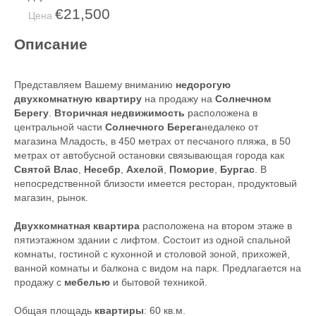
€21,500
Цена
Описание
Представляем Вашему вниманию
недорогую
двухкомнатную квартиру
на продажу на
Солнечном
Берегу
.
Вторичная недвижимость
расположена в
центральной части
Солнечного Берега
недалеко от
магазина Младость, в 450 метрах от песчаного пляжа, в 50
метрах от автобусной остановки связывающая города как
Святой Влас
,
Несебр
,
Ахелой
,
Поморие
,
Бургас
. В
непосредственной близости имеется ресторан, продуктовый
магазин, рынок.
Двухкомнатная квартира
расположена на втором этаже в
пятиэтажном здании с лифтом. Состоит из одной спальной
комнаты, гостиной с кухонной и столовой зоной, прихожей,
ванной комнаты и балкона с видом на парк. Предлагается на
продажу с
мебелью
и бытовой техникой.
Общая площадь
квартиры
: 60 кв.м.