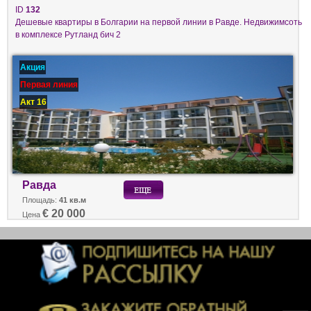
ID
132
Дешевые квартиры в Болгарии на первой линии в Равде. Недвижимсоть
в комплексе Рутланд бич 2
Акция
Первая линия
Акт 16
Равда
Площадь:
41 кв.м
€ 20 000
Цена