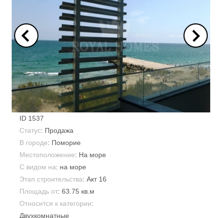
ID
1537
Статус
: Продажа
В городе
:
Поморие
Местоположение
: На море
С видом на
: на море
Этап строительства
: Акт 16
Площадь от
:
63.75 кв.м
Относится к категории
:
Двухкомнатные