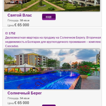
Святой Влас
Площадь:
58 кв.м
€ 65 000
Цена
ID
1752
Двухкомнатная квартира на продажу на Солнечном Берегу. Вторичная
недвижимость в Болгарии для круглогодичного проживания – комплекс
Cascadas.
Солнечный Берег
Площадь:
54 кв.м
€ 65 000
Цена