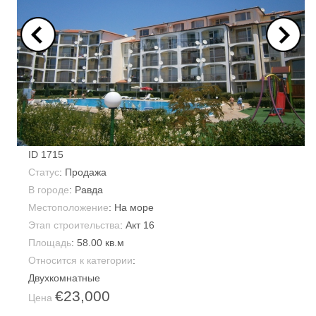
ID
1715
Статус
: Продажа
В городе
:
Равда
Местоположение
: На море
Этап строительства
: Акт 16
Площадь
:
58.00 кв.м
Относится к категории
:
Двухкомнатные
€23,000
Цена