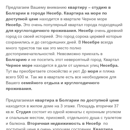
Предлагаем Вашему вниманию
квартиру – студию в
Болгарии в городе Несебр.
Квартира на море по
доступной цене
находится в квартале Черное море
Несебр.
Это очень популярный квартал города подходящий
для круглогодичного проживания.
Несебр
очень древний
город со своей историей. Это город сорока церквей которые
сохранились и до сегодняшних дней. В
Несебре
всегда
много туристов так как это место полно
достопримечательностей. Невозможно приехать в
Болгарию
и не посетить этот невероятный город. Квартал
Черное море
находится в дали от шумных улиц
Несебра.
Тут вы преобретаете спокойство и уют. До
моря
и пляжа
всего 500 м. Так же в квартале есть все необходимое для
Вашего
семейного отдыха и круглогодичного
проживания.
Предлагаемая
квартира в Болгарии по доступной цене
находится в жилом доме на 3 этаже. Площадь вторички 37
кв.м.
Студия
состоит из одной комнаты с кухонным уголком
и спальным местом, прихожей, отдельного душа с туалетом
и балкона.
Вторичная недвижимость в Несебр
по
доступной цене в очень хорошем состоянии.
Квартира