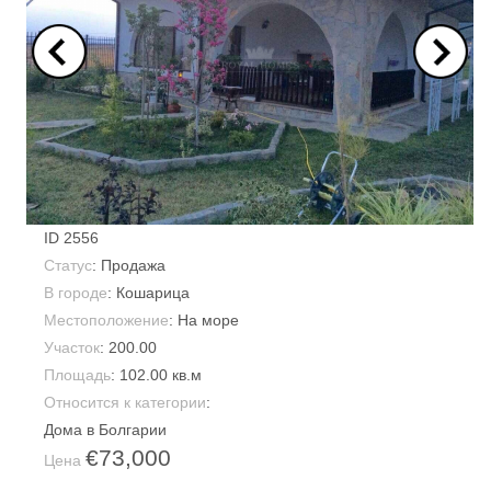
ID
2556
Статус
: Продажа
В городе
:
Кошарица
Местоположение
: На море
Участок
:
200.00
Площадь
:
102.00 кв.м
Относится к категории
:
Дома в Болгарии
€73,000
Цена