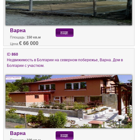
Варна
Площадь:
150 кв.м
€ 66 000
Цена
ID
860
Недвижимость в Болгарии на северном побережье, Варна. Дом в
Болгарии с участком.
Варна
Площадь:
100 кв.м