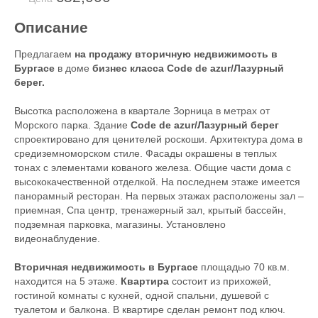
Описание
Предлагаем
на продажу вторичную недвижимость в
Бургасе
в доме
бизнес класса Code de azur/Лазурный
берег.
Высотка расположена в квартале Зорница в метрах от
Морского парка. Здание
Code de azur/Лазурный берег
спроектировано для ценителей роскоши. Архитектура дома в
средиземноморском стиле. Фасады окрашены в теплых
тонах с элементами кованого железа. Общие части дома с
высококачественной отделкой. На последнем этаже имеется
панорамный ресторан. На первых этажах расположены зал –
приемная, Спа центр, тренажерный зал, крытый бассейн,
подземная парковка, магазины. Установлено
видеонаблудение.
Вторичная недвижимость в Бургасе
площадью 70 кв.м.
находится на 5 этаже.
Квартира
состоит из прихожей,
гостиной комнаты с кухней, одной спальни, душевой с
туалетом и балкона. В квартире сделан ремонт под ключ.