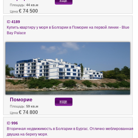
Площадь:
44 кв.м
€ 74 500
Цена
ID
4189
Купить квартиру у моря в Болгарии в Поморие на первой линии - Blue
Bay Palace
Поморие
Площадь:
59 кв.м
€ 74 800
Цена
ID
996
Вторичная недвижимость в Болгарии в Бургас. Отлично меблированная
двушка на берегу моря.