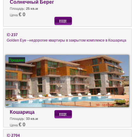
Солнечный Берег
Площадь:
25 кв.м
€ 0
Цена
ID
237
Golden Eye –недорогие квартиры в закрытом комплексе в Кошарица
Продано
Кошарица
Площадь:
33 кв.м
€ 0
Цена
ID
2704