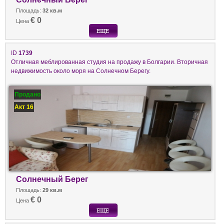
Площадь:
32 кв.м
€ 0
Цена
ID
1739
Отличная меблированная студия на продажу в Болгарии. Вторичная
недвижимость около моря на Солнечном Берегу.
Продано
Акт 16
Солнечный Берег
Площадь:
29 кв.м
€ 0
Цена