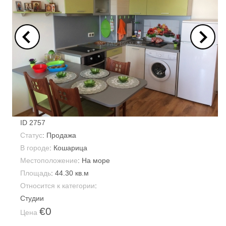
ID
2757
Статус
: Продажа
В городе
:
Кошарица
Местоположение
: На море
Площадь
:
44.30 кв.м
Относится к категории
:
Студии
€0
Цена