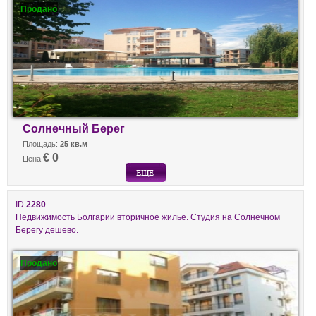
Продано
Солнечный Берег
Площадь:
25 кв.м
€ 0
Цена
ID
2280
Недвижимость Болгарии вторичное жилье. Студия на Солнечном
Берегу дешево.
Продано