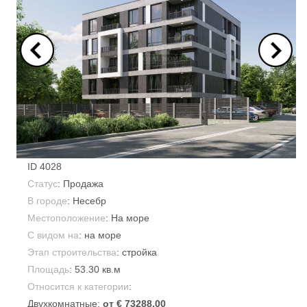
ID
4028
Статус
: Продажа
В городе
:
Несебр
Местоположение
: На море
С видом на
: на море
Этап строительства
: стройка
Площадь
:
53.30 кв.м
Относится к категории
:
Двухкомнатные:
от € 73288.00