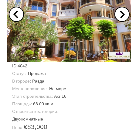
ID
4042
Статус
: Продажа
В городе
:
Равда
Местоположение
: На море
Этап строительства
: Акт 16
Площадь
:
68.00 кв.м
Относится к категории
:
Двухкомнатные
€83,000
Цена