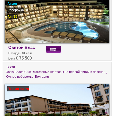
Акция
Рассрочка
Акт 16
Святой Влас
Площадь:
81 кв.м
€ 75 500
Цена
ID
220
Oasis Beach Club- люксозные квартиры на первой линии в Лозенец ,
Южное побережье, Болгария
Первая линия