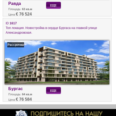
Равда
Площадь:
63 кв.м
€ 76 524
Цена
ID
1617
Топ локация. Новостройка в сердце Бургаса на главной улице
Александровская.
Рассрочка
Бургас
Площадь:
64 кв.м
€ 76 584
Цена