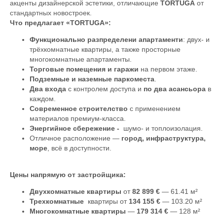
акценты дизайнерской эстетики, отличающие
TORTUGA
от
стандартных новостроек.
Что предлагает «TORTUGA»:
Функционально разпределени апартаменти
: двух- и
трёхкомнатные квартиры, а также просторные
многокомнатные апартаменты.
Торгов
ые помещения и гаражи
на первом этаже.
Подземные и наземные паркоместа
.
Два входа
с контролем доступа и
по два асансьора
в
каждом.
Современное строителство
с применением
материалов премиум-класса.
Энергийное сбережение -
шумо- и топлоизолация.
Отличное расположение —
город, инфраструктура,
море
, всё в доступности.
Цены
напрямую
от застройщика:
Двухкомнатн
ы
е
квартиры
от
82 899 €
— 61.41 м²
Трехкомнатн
ы
е
квартиры от
134 155 €
— 103.20 м²
Многокомнатн
ы
е квартир
ы
—
179 314 €
— 128 м²