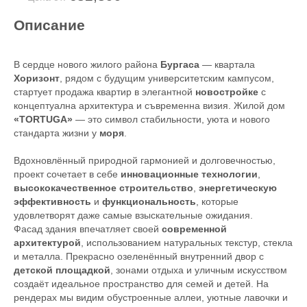
Описание
В сердце нового жилого района
Бургаса
— квартала
Хоризонт
, рядом с будущим университетским кампусом,
стартует продажа квартир в элегантной
новостройке
с
концептуална архитектура и съвременна визия. Жилой дом
«
TORTUGA
»
— это символ стабильности, уюта и нового
стандарта жизни у
моря
.
Вдохновлённый природной гармонией и долговечностью,
проект сочетает в себе
инновационные технологии
,
высококачественное строительство
,
энергетическую
эффективность
и
функциональность
, которые
удовлетворят даже самые взыскательные ожидания.
Фасад здания впечатляет своей
современной
архитектурой
, использованием натуральных текстур, стекла
и металла. Прекрасно озеленённый внутренний двор с
детской площадкой
, зонами отдыха и уличным искусством
создаёт идеальное пространство для семей и детей. На
рендерах мы видим обустроенные аллеи, уютные лавочки и