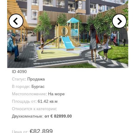
ID
4090
Статус
: Продажа
В городе
:
Бургас
Местоположение
: На море
Площадь от
:
61.42 кв.м
Относится к категории
:
Двухкомнатные:
от € 82899.00
€82,899
Цена от: