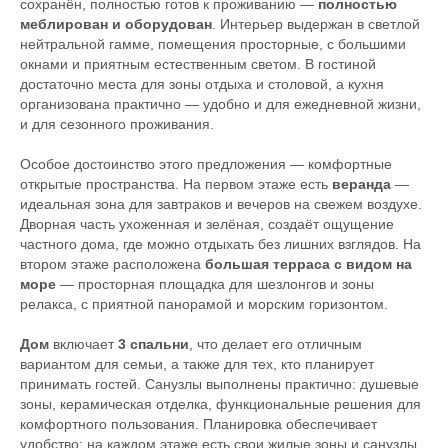
сохранён, полностью готов к проживанию —
полностью
меблирован и оборудован
. Интерьер выдержан в светлой
нейтральной гамме, помещения просторные, с большими
окнами и приятным естественным светом. В гостиной
достаточно места для зоны отдыха и столовой, а кухня
организована практично — удобно и для ежедневной жизни,
и для сезонного проживания.
Особое достоинство этого предложения — комфортные
открытые пространства. На первом этаже есть
веранда
—
идеальная зона для завтраков и вечеров на свежем воздухе.
Дворная часть ухоженная и зелёная, создаёт ощущение
частного дома, где можно отдыхать без лишних взглядов. На
втором этаже расположена
большая терраса с видом на
море
— просторная площадка для шезлонгов и зоны
релакса, с приятной панорамой и морским горизонтом.
Дом
включает
3 спальни
, что делает его отличным
вариантом для семьи, а также для тех, кто планирует
принимать гостей. Санузлы выполнены практично: душевые
зоны, керамическая отделка, функциональные решения для
комфортного пользования. Планировка обеспечивает
удобство: на каждом этаже есть свои жилые зоны и санузлы,