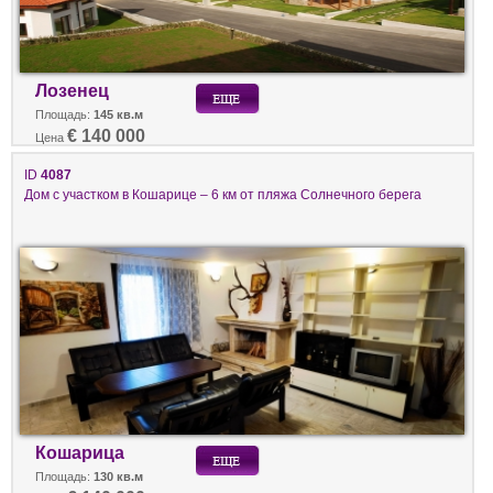
Лозенец
Площадь:
145 кв.м
€ 140 000
Цена
ID
4087
Дом с участком в Кошарице – 6 км от пляжа Солнечного берега
Кошарица
Площадь:
130 кв.м