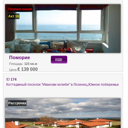
Первая линия
Акт 16
Поморие
Площадь:
123 кв.м
€ 139 000
Цена
ID
174
Коттеджный поселок "Иванови колиби" в Лозенец,Южное побережье
Рассрочка