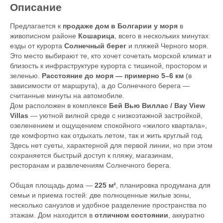
Описание
Предлагается к
продаже дом в Болгарии у моря
в
живописном районе
Кошарица
, всего в нескольких минутах
езды от курорта
Солнечный берег
и пляжей Черного моря.
Это место выбирают те, кто хочет сочетать морской климат и
близость к инфраструктуре курорта с тишиной, простором и
зеленью.
Расстояние до моря — примерно 5–6 км
(в
зависимости от маршрута), а до Солнечного берега —
считанные минуты на автомобиле.
Дом расположен в комплексе
Бей Вью Виллас / Bay View
Villas
— уютной вилной среде с низкоэтажной застройкой,
озеленением и ощущением спокойного «жилого квартала»,
где комфортно как отдыхать летом, так и жить круглый год.
Здесь нет суеты, характерной для первой линии, но при этом
сохраняется быстрый доступ к пляжу, магазинам,
ресторанам и развлечениям Солнечного берега.
Общая площадь дома —
225 м²
, планировка продумана для
семьи и приема гостей: две полноценные жилые зоны,
несколько санузлов и удобное разделение пространства по
этажам. Дом находится в
отличном состоянии
, аккуратно