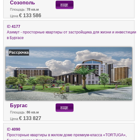
Созополь
Площадь:
78 кв.м
€ 133 586
Цена
ID
4177
Азимут - просторные квартиры от застройщика для жизни и инвестиции
в Бургасе
Рассрочка
Бургас
Площадь:
86 кв.м
€ 133 827
Цена
ID
4090
Просторные квартиры в жилом доме премиум-класса «TORTUGA»,