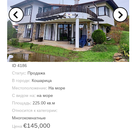
ID
4186
Статус
: Продажа
В городе
:
Кошарица
Местоположение
: На море
С видом на
: на море
Площадь
:
225.00 кв.м
Относится к категории
:
Многокомнатные
€145,000
Цена