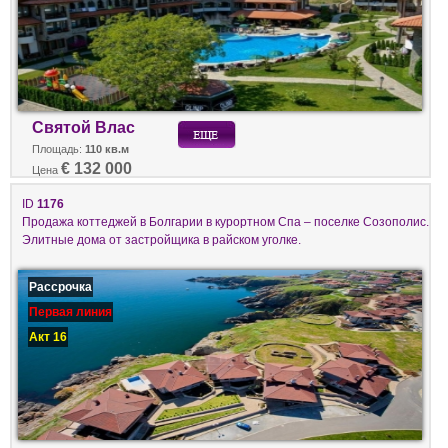
Святой Влас
Площадь:
110 кв.м
€ 132 000
Цена
ID
1176
Продажа коттеджей в Болгарии в курортном Спа – поселке Созополис.
Элитные дома от застройщика в райском уголке.
Рассрочка
Первая линия
Акт 16