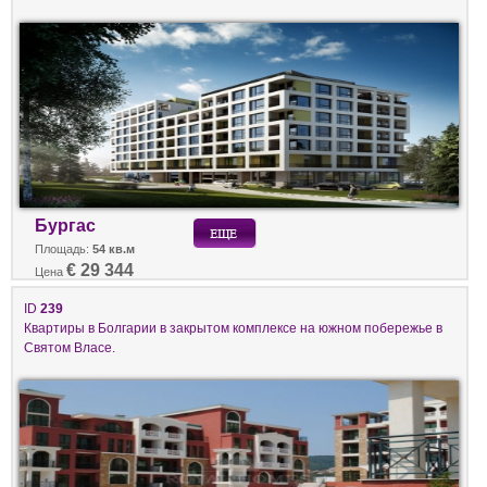
Бургас
Площадь:
54 кв.м
€ 29 344
Цена
ID
239
Квартиры в Болгарии в закрытом комплексе на южном побережье в
Святом Власе.