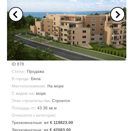
ID
878
Статус
: Продажа
В городе
:
Бяла
Местоположение
: На море
С видом на
: море
Этап строительства
: Строится
Площадь от
:
43.36 кв.м
Относится к категории
:
Трехкомнатные:
от € 119823.00
Двухкомнатные:
от € 42083.00