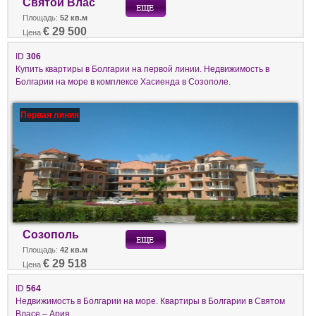
Святой Влас
Площадь:
52 кв.м
€ 29 500
Цена
ID
306
Купить квартиры в Болгарии на первой линии. Недвижимость в
Болгарии на море в комплексе Хасиенда в Созополе.
Первая линия
Созополь
Площадь:
42 кв.м
€ 29 518
Цена
ID
564
Недвижимость в Болгарии на море. Квартиры в Болгарии в Святом
Власе – Ария.