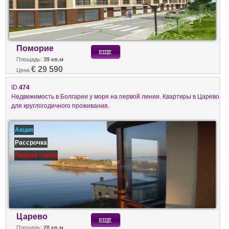
Поморие
Площадь:
39 кв.м
€ 29 590
Цена
ID
474
Недвижимость в Болгарии у моря на первой линии. Квартиры в Царево
для круглогодичного проживания.
Акция
Рассрочка
Первая линия
Царево
Площадь:
28 кв.м