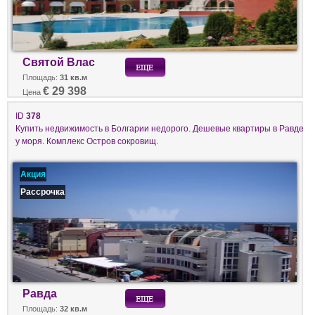
Святой Влас
Площадь:
31 кв.м
€ 29 398
Цена
ID
378
Купить недвижимость в Болгарии недорого. Дешевые квартиры в Равде
у моря. Комплекс Остров сокровищ.
Акция
Рассрочка
Равда
Площадь:
32 кв.м