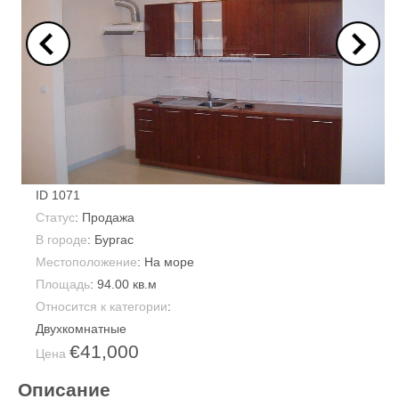
ID
1071
Статус
: Продажа
В городе
:
Бургас
Местоположение
: На море
Площадь
:
94.00 кв.м
Относится к категории
:
Двухкомнатные
€41,000
Цена
Описание