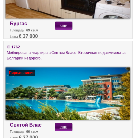
Бургас
Площадь:
69 кв.м
€ 37 000
Цена
ID
1762
Меблирована квартира в Святом Власе. Вторичная недвижимость в
Болгарии недорого.
Первая линия
Святой Влас
Площадь:
66 кв.м
€ 37 000
Цена