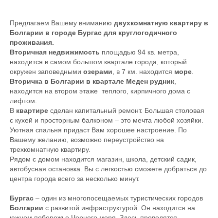
Предлагаем Вашему вниманию
двухкомнатную квартиру в
Болгарии в городе Бургас для круглогодичного
проживания.
Вторичная недвижимость
площадью 94 кв. метра,
находится в самом большом квартале города, который
окружен заповедными
озерами
, в 7 км. находится
море
.
Вторичка в Болгарии в квартале Меден рудник
,
находится на втором этаже теплого, кирпичного дома с
лифтом.
В
квартире
сделан капитальный ремонт. Большая столовая
с кухей и просторным балконом – это мечта любой хозяйки.
Уютная спальня придаст Вам хорошее настроение. По
Вашему желанию, возможно переустройство на
трехкомнатную квартиру.
Рядом с домом находится магазин, школа, детский садик,
автобусная остановка. Вы с легкостью сможете добраться до
центра города всего за несколько минут.
Бургас
– один из многопосещаемых туристических городов
Болгарии
с развитой инфраструктурой. Он находится на
южном побережье Черного моря. Здесь проводятся