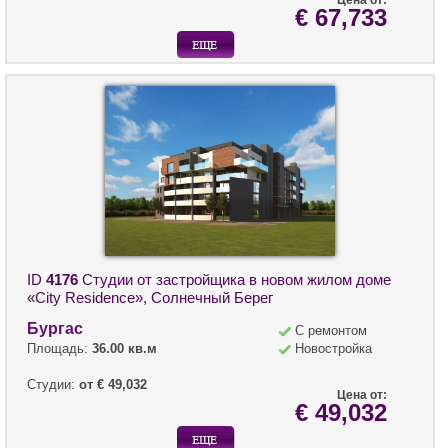
Цена от:
€ 67,733
ID
4176
Студии от застройщика в новом жилом доме
«City Residence», Солнечный Берег
Бургас
С ремонтом
Площадь:
36.00 кв.м
Новостройка
Студии:
от € 49,032
Цена от:
€ 49,032