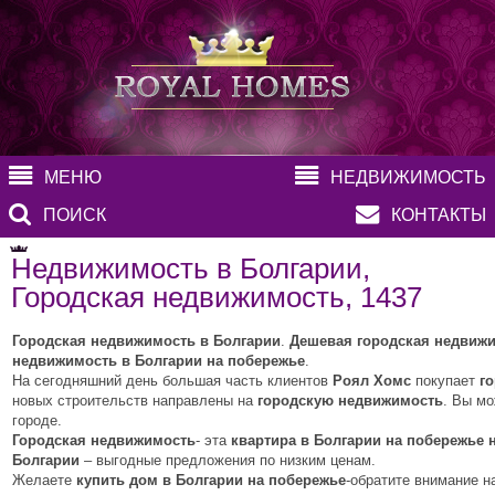
МЕНЮ
НЕДВИЖИМОСТЬ
ПОИСК
КОНТАКТЫ
Недвижимость в Болгарии,
Городская недвижимость, 1437
Городская недвижимость в Болгарии
.
Дешевая городская недвижи
недвижимость в Болгарии на побережье
.
На сегодняшний день большая часть клиентов
Роял Хомс
покупает
г
новых строительств направлены на
городскую недвижимость
. Вы мо
городе.
Городская недвижимость
- эта
квартира в Болгарии на побережье 
Болгарии
– выгодные предложения по низким ценам.
Желаете
купить дом в Болгарии
на побережье
-обратите внимание н