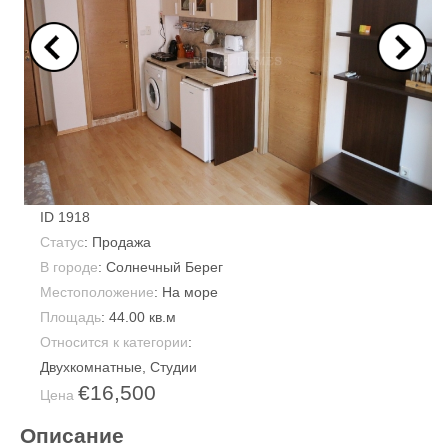
ID
1918
Статус
: Продажа
В городе
:
Солнечный Берег
Местоположение
: На море
Площадь
:
44.00 кв.м
Относится к категории
:
Двухкомнатные
,
Студии
€16,500
Цена
Описание