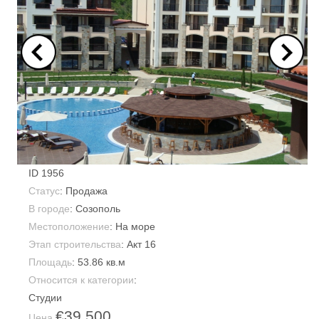
ID
1956
Статус
: Продажа
В городе
:
Созополь
Местоположение
: На море
Этап строительства
: Акт 16
Площадь
:
53.86 кв.м
Относится к категории
:
Студии
€39,500
Цена