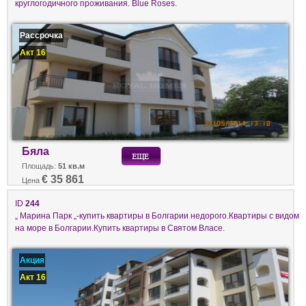
круглогодичного проживания. Blue Roses.
Рассрочка
Акт 16
Бяла
Площадь:
51 кв.м
€ 35 861
Цена
ID
244
„ Марина Парк „-купить квартиры в Болгарии недорого.Квартиры с видом
на море в Болгарии.Купить квартиры в Святом Власе.
Акция
Акт 16