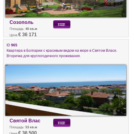
Созополь
Площадь:
40 кв.м
€ 36 171
Цена
ID
965
Квартира в Болгарии с красивым видом на море в Святом Власе.
Вторичка для круглогодичного проживания.
Святой Влас
Площадь:
53 кв.м
€ 36 500
Цена