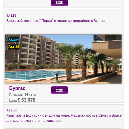
ID
119
Закрытый комплекс ” Перла” в жилом микрорайоне в Бургасе
Акция
Акт 16
Бургас
Площадь:
54 кв.м
€ 53 678
Цена
ID
756
Квартиры в Болгарии с видом на море. Недвижимость в Святом Власе
для круглогодичного проживания.