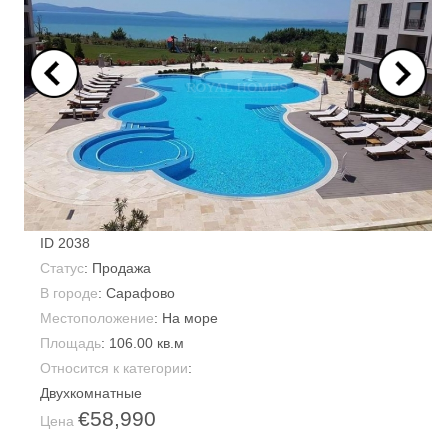
ID
2038
Статус
: Продажа
В городе
:
Сарафово
Местоположение
: На море
Площадь
:
106.00 кв.м
Относится к категории
:
Двухкомнатные
€58,990
Цена