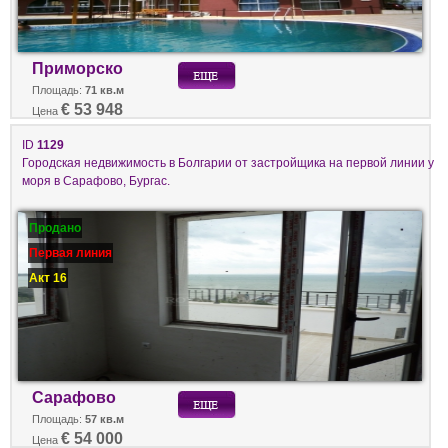
Приморско
Площадь:
71 кв.м
€ 53 948
Цена
ID
1129
Городская недвижимость в Болгарии от застройщика на первой линии у
моря в Сарафово, Бургас.
Продано
Первая линия
Акт 16
Сарафово
Площадь:
57 кв.м
€ 54 000
Цена